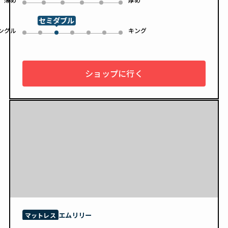
0
1
2
3
4
5
セミダブル
ングル
キング
0
1
3
4
5
6
2
ショップに行く
エムリリー
マットレス