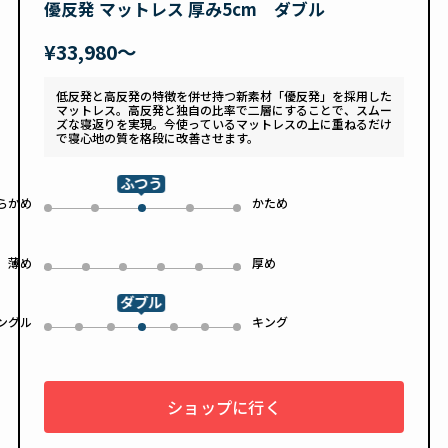
優反発 マットレス 厚み5cm ダブル
¥33,980〜
低反発と高反発の特徴を併せ持つ新素材「優反発」を採用した
マットレス。高反発と独自の比率で二層にすることで、スムー
ズな寝返りを実現。今使っているマットレスの上に重ねるだけ
で寝心地の質を格段に改善させます。
ふつう
らかめ
かため
0
1
3
4
2
薄め
厚め
0
1
2
3
4
5
ダブル
ングル
キング
0
1
2
4
5
6
3
ショップに行く