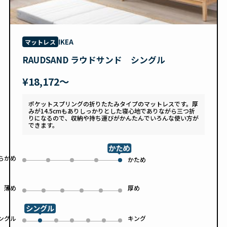
IKEA
マットレス
RAUDSAND ラウドサンド シングル
¥18,172〜
ポケットスプリングの折りたたみタイプのマットレスです。厚
みが14.5cmもありしっかりとした寝心地でありながら三つ折
りになるので、収納や持ち運びがかんたんでいろんな使い方が
できます。
かため
らかめ
0
1
2
3
かため
4
薄め
厚め
0
1
2
3
4
5
シングル
ングル
キング
0
2
3
4
5
6
1