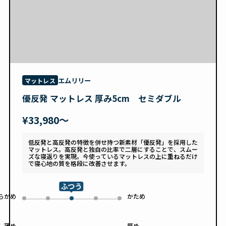
エムリリー
マットレス
優反発 マットレス 厚み5cm セミダブル
¥33,980〜
低反発と高反発の特徴を併せ持つ新素材「優反発」を採用した
マットレス。高反発と独自の比率で二層にすることで、スムー
ズな寝返りを実現。今使っているマットレスの上に重ねるだけ
で寝心地の質を格段に改善させます。
ふつう
らかめ
かため
0
1
3
4
2
薄め
厚め