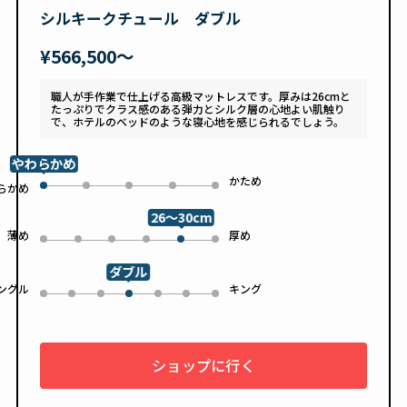
シルキークチュール ダブル
¥566,500〜
職人が手作業で仕上げる高級マットレスです。厚みは26cmと
たっぷりでクラス感のある弾力とシルク層の心地よい肌触り
で、ホテルのベッドのような寝心地を感じられるでしょう。
やわらかめ
かため
1
2
3
4
らかめ
0
26～30cm
薄め
厚め
0
1
2
3
5
4
ダブル
ングル
キング
0
1
2
4
5
6
3
ショップに行く