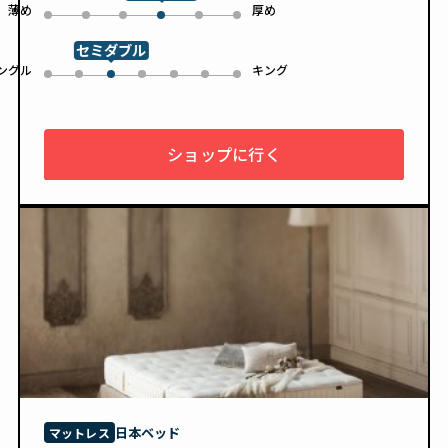
薄め
厚め
0
1
2
4
5
3
セミダブル
ングル
キング
0
1
3
4
5
6
2
ショップに行く
日本ベッド
マットレス