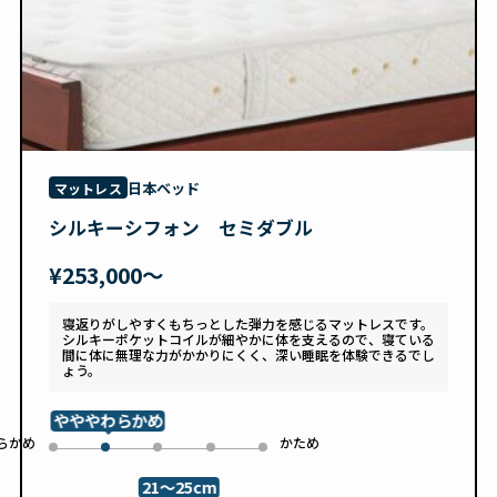
日本ベッド
マットレス
シルキーシフォン セミダブル
¥253,000〜
寝返りがしやすくもちっとした弾力を感じるマットレスです。
シルキーポケットコイルが細やかに体を支えるので、寝ている
間に体に無理な力がかかりにくく、深い睡眠を体験できるでし
ょう。
やややわらかめ
らかめ
かため
0
2
3
4
1
21～25cm