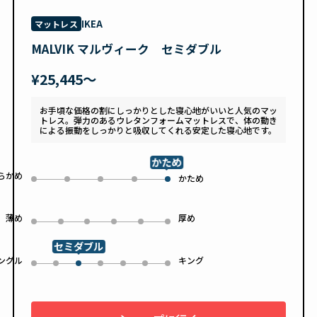
IKEA
マットレス
MALVIK マルヴィーク セミダブル
¥25,445〜
お手頃な価格の割にしっかりとした寝心地がいいと人気のマッ
トレス。弾力のあるウレタンフォームマットレスで、体の動き
による振動をしっかりと吸収してくれる安定した寝心地です。
かため
らかめ
0
1
2
3
かため
4
薄め
厚め
0
1
2
3
4
5
セミダブル
ングル
キング
0
1
3
4
5
6
2