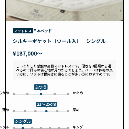
日本ベッド
マットレス
シルキーポケット（ウール入） シングル
¥187,000〜
しっとりした感触の高級マットレスです。硬さを3種類から選
べるので好みの寝心地が見つかるでしょう。ハードは体格の良
い方に、ソフトは横向きに寝ることが多い方におすすめです。
ふつう
らかめ
かため
0
1
3
4
2
21～25cm
薄め
厚め
0
1
2
4
5
3
シングル
ングル
キング
0
2
3
4
5
6