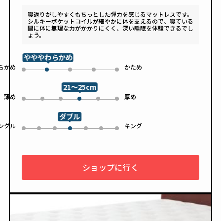
寝返りがしやすくもちっとした弾力を感じるマットレスです。
シルキーポケットコイルが細やかに体を支えるので、寝ている
間に体に無理な力がかかりにくく、深い睡眠を体験できるでし
ょう。
やややわらかめ
らかめ
かため
0
2
3
4
1
21～25cm
薄め
厚め
0
1
2
4
5
3
ダブル
ングル
キング
0
1
2
4
5
6
3
ショップに行く