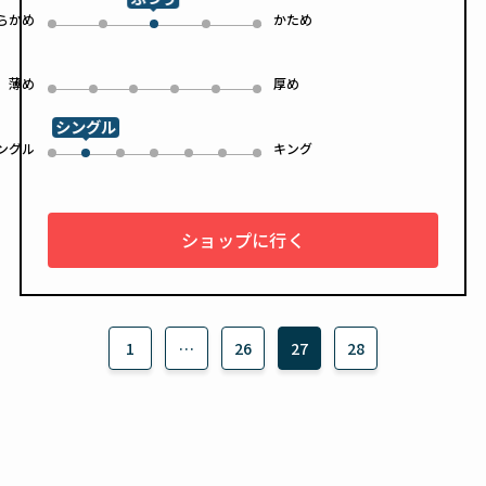
らかめ
かため
0
1
3
4
2
薄め
厚め
0
1
2
3
4
5
シングル
ングル
キング
0
2
3
4
5
6
1
ショップに行く
1
…
26
27
28