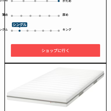
0
1
2
3
かため
4
薄め
厚め
0
1
2
3
4
5
シングル
ングル
キング
0
2
3
4
5
6
1
ショップに行く