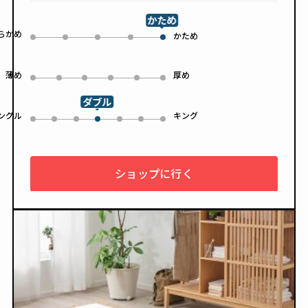
かため
らかめ
0
1
2
3
かため
4
薄め
厚め
0
1
2
3
4
5
ダブル
ングル
キング
0
1
2
4
5
6
3
ショップに行く