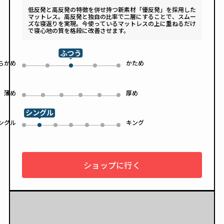
低反発と高反発の特徴を併せ持つ新素材「優反発」を採用した
マットレス。高反発と独自の比率で二層にすることで、スムー
ズな寝返りを実現。今使っているマットレスの上に重ねるだけ
で寝心地の質を格段に改善させます。
ふつう
らかめ
かため
0
1
3
4
2
薄め
厚め
0
1
2
3
4
5
シングル
ングル
キング
0
2
3
4
5
6
1
ショップに行く