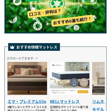
おすすめ快眠マットレス
スクロールできます
NELLマットレス
リムネリ
エマ・プレミアムV2n
圧倒的なポケットコイル量で寝
4層ウレタンとポケットコイルを
モデル
返りのしやすさに特化
融合させたエマスリープの自信