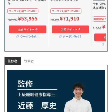
作
やわらかい独
える構造で体
クーポン利用で10%OFF
クーポン利用で10%OFF
¥71,910
¥53,955
期間限定セールで
¥79,900
¥119,900
¥59
¥79,900
公式サイトへ
公式サイトへ
クーポンGet！
クーポンGet！
公式サ
クー
監修者
執筆者