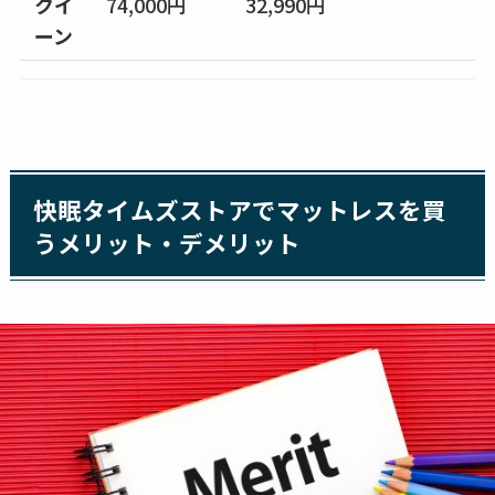
クイ
74,000円
32,990円
1
ーン
快眠タイムズストアでマットレスを買
うメリット・デメリット