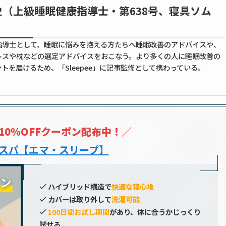
史（上級睡眠健康指導士・第638号、寝具ソム
指導士として、睡眠に悩みを抱える方たちへ睡眠改善のアドバイスや、
レスや枕などの選定アドバイスをおこなう。より多くの人に睡眠改善の
トを届けるため、「Sleepee」に記事監修として携わっている。
10％OFFクーポン配布中！
／
スパ【エマ・スリープ】
ハイブリッド構造で
快適な寝心地
カバーは取り外して
洗濯可能
100日間お試し期間
があり、体に合うかじっくり
試せる