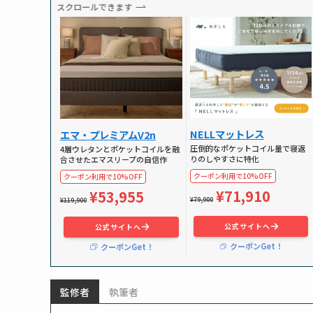
スクロールできます
NELLマットレス
エマ・プレミアムV2n
圧倒的なポケットコイル量で寝返
4層ウレタンとポケットコイルを融
りのしやすさに特化
合させたエマスリープの自信作
クーポン利用で10%OFF
クーポン利用で10%OFF
¥71,910
¥53,955
¥79,900
¥119,900
公式サイトへ
公式サイトへ
クーポンGet！
クーポンGet！
監修者
執筆者