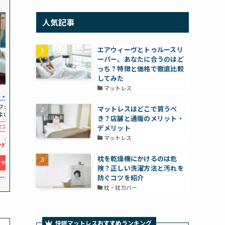
人気記事
エアウィーヴとトゥルースリ
ーパー、あなたに合うのはど
っち？特徴と価格で徹底比較
してみた
マットレス
・とうふ
フォームとポケット
マットレスはどこで買うべ
よい寝心地を実現
き？店舗と通販のメリット・
10%OFF
デメリット
1,820
マットレス
枕を乾燥機にかけるのは危
式サイトへ
険？正しい洗濯方法と汚れを
ーポンGet！
防ぐコツを紹介
枕・枕カバー
快眠マットレス
おすすめ
ランキング