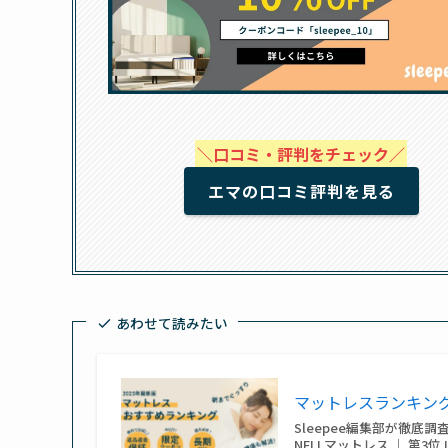
＼口コミ・評判をチェック／
エマの口コミ評判を見る
あわせて読みたい
マットレスランキング | 
Sleepee編集部が徹底調
NELLマットレス ｜ 第3位 Lim