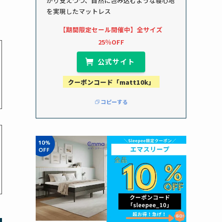
かり支えつつ、自然に包み込むような寝心地
を実現したマットレス
【期間限定セール開催中】全サイズ
25％OFF
公式サイト
クーポンコード「matt10k」
コピーする