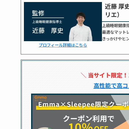
近藤 厚
リエ）
上級睡眠健康
最適なマット
きっかけやヒン
プロフィール詳細はこちら
＼
当サイト限定！
高性能で高コ