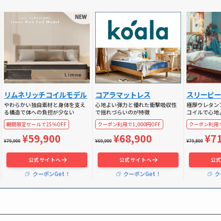
リムネリッチコイルモデル
コアラマットレス
スリーピー
やわらかい独自素材と身体を支え
心地よい弾力と優れた衝撃吸収性
極厚ウレタン
る構造で体への負担が少ない
で揺れづらいのが特徴
コイルで心地
期間限定セールで25％OFF
クーポン利用で1,000円OFF
クーポン利用で
¥59,900
¥68,900
¥7
¥79,900
¥69,900
¥79,800
公式サイトへ
公式サイトへ
公
クーポンGet！
クーポンGet！
ク