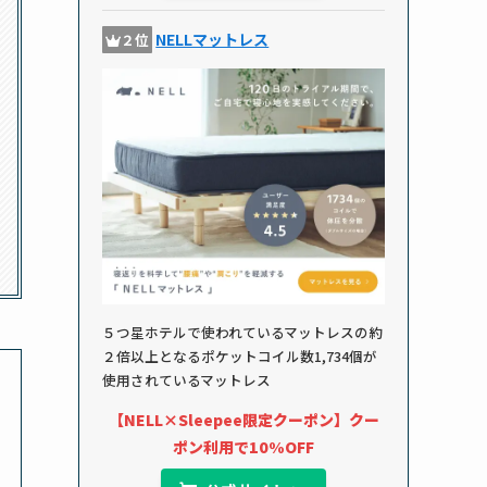
NELLマットレス
２位
５つ星ホテルで使われているマットレスの約
２倍以上となるポケットコイル数1,734個が
使用されているマットレス
【NELL×Sleepee限定クーポン】クー
ポン利用で10%OFF