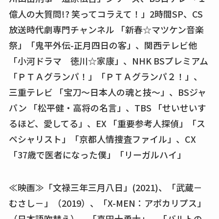
億人の大質問!? 笑ってコラえて！」2時間SP、CS
放送時代劇専門チャンネル 「新春☆マツケン音楽
祭」「鬼平外伝-正月四日の客」、関西テレビ他
「小河ドラマ 徳川☆家康」、NHK BSプレミアム
「ＰＴＡグランパ！」「ＰＴＡグランパ２！」、
三重テレビ 「宝刀～日本人の魂と技～」、BSジャ
パン 「松平健・高将の名言」、TBS 「せいせいす
るほど、愛してる」、EX 「重要参考人探偵」「ス
ペシャリスト」「京都人情捜査ファイル」、CX
「37歳で医者になった僕」「リーガルハイ」
≪映画≫「文禄三年三月八日」(2021)、「武蔵－
むさし－」（2019）、「X-MEN：アポカリプス」
（日本語吹替え）、「真田十勇士」、「バルトの