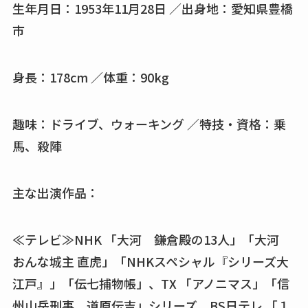
生年月日：1953年11月28日 ／出身地：愛知県豊橋
市
身長：178cm ／体重：90kg
趣味：ドライブ、ウォーキング ／特技・資格：乗
馬、殺陣
主な出演作品：
≪テレビ≫NHK 「大河 鎌倉殿の13人」「大河
おんな城主 直虎」「NHKスペシャル『シリーズ大
江戸』」「伝七捕物帳」、TX 「アノニマス」「信
州山岳刑事 道原伝吉」シリーズ、BS日テレ 「１