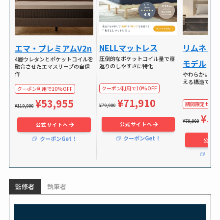
NELLマットレス
リムネリ
エマ・プレミアムV2n
圧倒的なポケットコイル量で寝
4層ウレタンとポケットコイルを
モデル
返りのしやすさに特化
融合させたエマスリープの自信
作
やわらかい独
える構造で体
クーポン利用で10%OFF
クーポン利用で10%OFF
¥71,910
¥53,955
期間限定セールで
¥79,900
¥119,900
¥59
¥79,900
公式サイトへ
公式サイトへ
クーポンGet！
クーポンGet！
公式サ
クー
監修者
執筆者