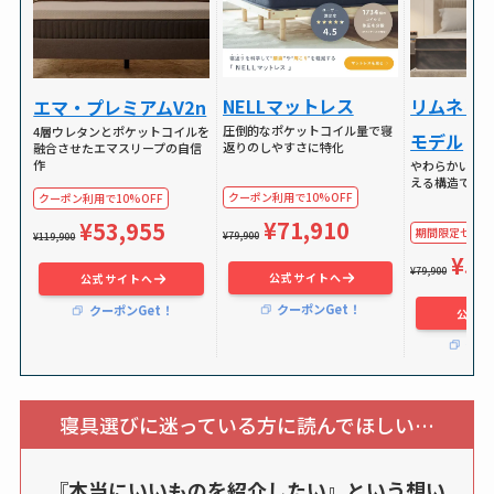
NELLマットレス
リムネリ
エマ・プレミアムV2n
圧倒的なポケットコイル量で寝
4層ウレタンとポケットコイルを
モデル
返りのしやすさに特化
融合させたエマスリープの自信
作
やわらかい独
える構造で体
クーポン利用で10%OFF
クーポン利用で10%OFF
¥71,910
¥53,955
期間限定セールで
¥79,900
¥119,900
¥59
¥79,900
公式サイトへ
公式サイトへ
クーポンGet！
クーポンGet！
公式サ
クー
寝具選びに迷っている方に読んでほしい…
『
本当にいいものを紹介したい』という想い