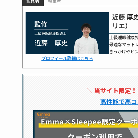
監修者
執筆者
近藤 厚
リエ）
上級睡眠健康
最適なマット
きっかけやヒン
プロフィール詳細はこちら
＼
当サイト限定！
高性能で高コ