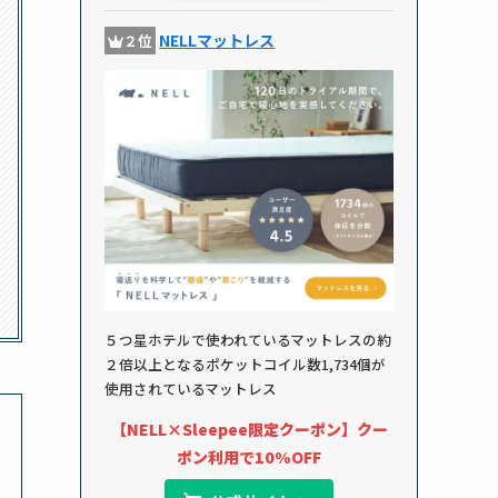
NELLマットレス
２位
５つ星ホテルで使われているマットレスの約
２倍以上となるポケットコイル数1,734個が
使用されているマットレス
【NELL×Sleepee限定クーポン】クー
ポン利用で10%OFF