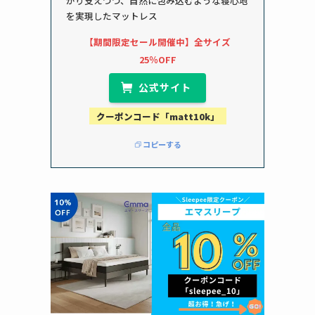
かり支えつつ、自然に包み込むような寝心地
を実現したマットレス
【期間限定セール開催中】全サイズ
25％OFF
公式サイト
クーポンコード「matt10k」
コピーする