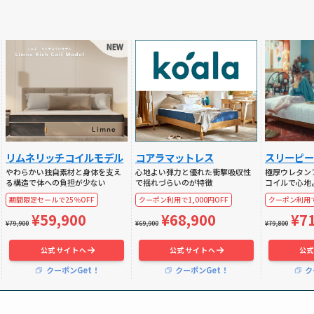
リムネリッチコイルモデル
コアラマットレス
スリーピー
やわらかい独自素材と身体を支え
心地よい弾力と優れた衝撃吸収性
極厚ウレタン
る構造で体への負担が少ない
で揺れづらいのが特徴
コイルで心地
期間限定セールで25％OFF
クーポン利用で1,000円OFF
クーポン利用で
¥59,900
¥68,900
¥7
¥79,900
¥69,900
¥79,800
公式サイトへ
公式サイトへ
公
クーポンGet！
クーポンGet！
ク