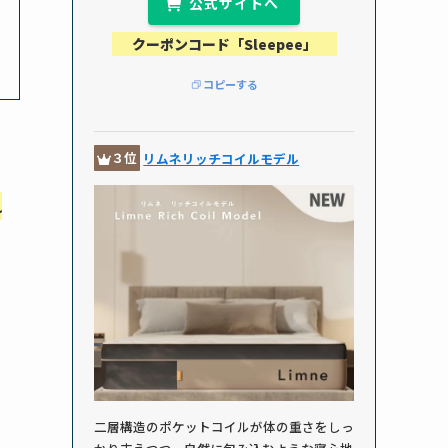
公式サイトへ
クーポンコード「Sleepee」
コピーする
３位
リムネリッチコイルモデル
つ
れ
二層構造のポケットコイルが体の重さをしっ