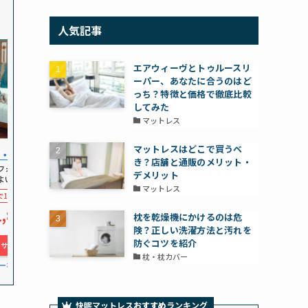
人気記事
エアウィーヴとトゥルースリ
ーパー、あなたに合うのはど
っち？特徴と価格で徹底比較
してみた
マットレス
マットレスはどこで買うべ
・とうふ
き？店舗と通販のメリット・
フォームとポケット
デメリット
よい寝心地を実現
マットレス
10%OFF
1,820
枕を乾燥機にかけるのは危
険？正しい洗濯方法と汚れを
防ぐコツを紹介
式サイトへ
枕・枕カバー
ーポンGet！
快眠マットレス
おすすめ
ランキング