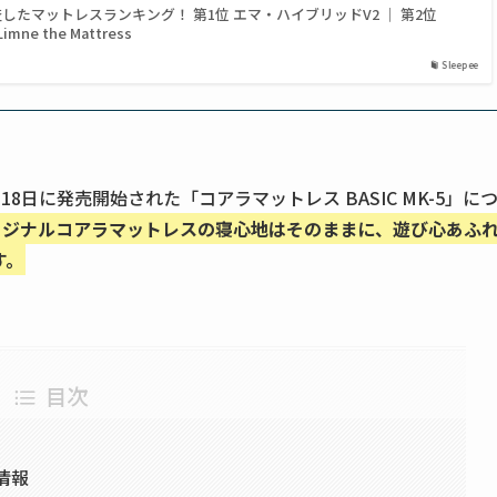
査したマットレスランキング！ 第1位 エマ・ハイブリッドV2 ｜ 第2位
ne the Mattress
Sleepee
日に発売開始された「コアラマットレス BASIC MK-5」に
リジナルコアラマットレスの寝心地はそのままに、遊び心あふ
す。
目次
本情報