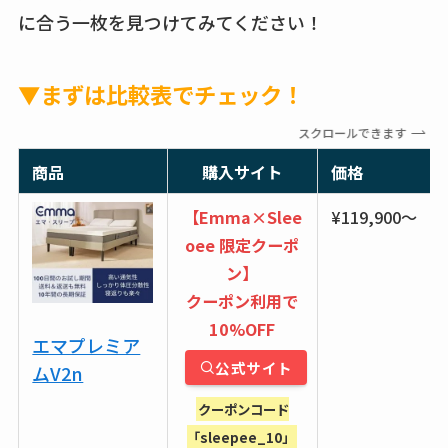
に合う一枚を見つけてみてください！
▼まずは比較表でチェック！
スクロールできます
商品
購入サイト
価格
【Emma×Slee
¥119,900〜
oee 限定クーポ
ン】
クーポン利用で
10%OFF
エマプレミア
公式サイト
ムV2n
クーポンコード
「sleepee_10」