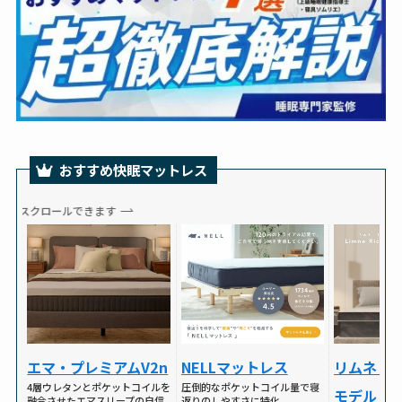
おすすめ快眠マットレス
スクロールできます
NELLマットレス
リムネリ
エマ・プレミアムV2n
圧倒的なポケットコイル量で寝
4層ウレタンとポケットコイルを
モデル
返りのしやすさに特化
融合させたエマスリープの自信