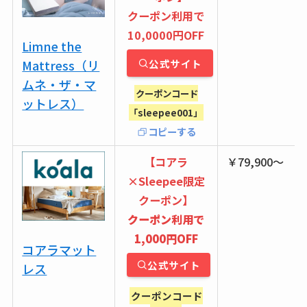
クーポン利用で
10,0000円OFF
Limne the
Mattress（リ
公式サイト
ムネ・ザ・マ
クーポンコード
ットレス）
「sleepee001」
コピーする
【
コアラ
￥79,900〜
×Sleepee限定
クーポン】
クーポン利用で
1,000円OFF
コアラマット
公式サイト
レス
クーポンコード