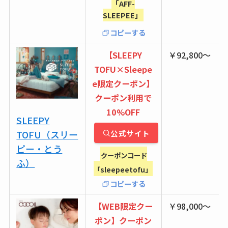
「AFF-
SLEEPEE」
コピーする
【SLEEPY
￥92,800〜
TOFU×Sleepe
e限定クーポン】
クーポン利用で
10%OFF
SLEEPY
TOFU（スリー
公式サイト
ピー・とう
クーポンコード
ふ）
「sleepeetofu」
コピーする
【WEB限定クー
￥98,000〜
ポン】クーポン