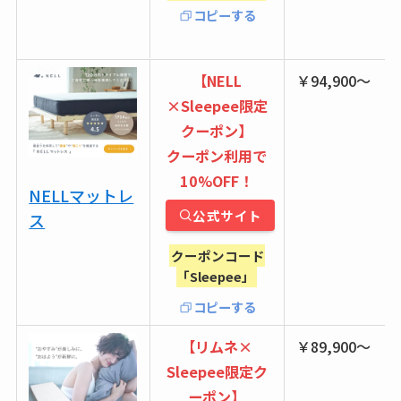
コピーする
【NELL
￥94,900〜
×Sleepee限定
クーポン】
クーポン利用で
10%OFF！
NELLマットレ
公式サイト
ス
クーポンコード
「Sleepee」
コピーする
【
リムネ×
￥89,900〜
Sleepee限定ク
ーポン】