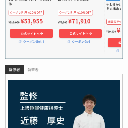
作
やわらかい独
える構造で体
クーポン利用で10%OFF
クーポン利用で10%OFF
¥71,910
¥53,955
期間限定セールで
¥79,900
¥119,900
¥59
¥79,900
公式サイトへ
公式サイトへ
クーポンGet！
クーポンGet！
公式サ
クー
監修者
執筆者