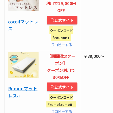
利用で19,000円
OFF
公式サイト
cocoilマットレ
ス
クーポンコード
「coupon」
コピーする
【期間限定クー
￥88,000〜
ポン】
クーポン利用で
30％OFF
公式サイト
Remonマット
レスa
クーポンコード
「remo3remo0」
コピーする