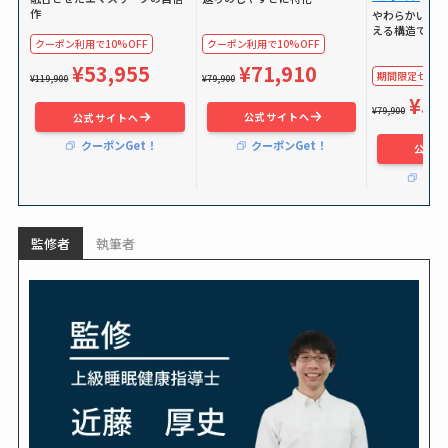
作
やわらかい独
える構造で体
クーポン利用で10%OFF
クーポン利用で10%OFF
¥71,910
¥53,955
期間限定セールで
¥79,900
¥119,900
¥59
¥79,900
公式サイトへ
公式サイトへ
クーポンGet！
クーポンGet！
公式サ
クー
監修者
執筆者