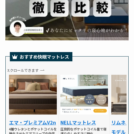
おすすめ快眠マットレス
スクロールできます
NELLマットレス
リムネリ
エマ・プレミアムV2n
圧倒的なポケットコイル量で寝
4層ウレタンとポケットコイルを
モデル
返りのしやすさに特化
融合させたエマスリープの自信