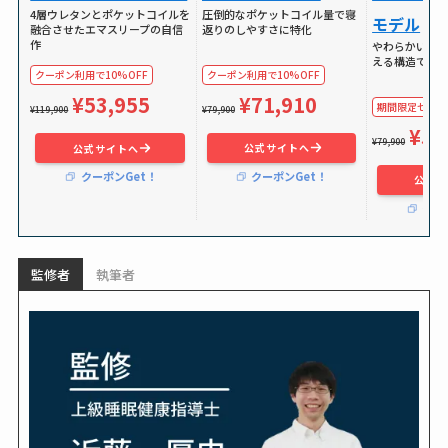
圧倒的なポケットコイル量で寝
4層ウレタンとポケットコイルを
モデル
返りのしやすさに特化
融合させたエマスリープの自信
作
やわらかい独
える構造で体
クーポン利用で10%OFF
クーポン利用で10%OFF
¥71,910
¥53,955
期間限定セールで
¥79,900
¥119,900
¥59
¥79,900
公式サイトへ
公式サイトへ
クーポンGet！
クーポンGet！
公式サ
クー
監修者
執筆者