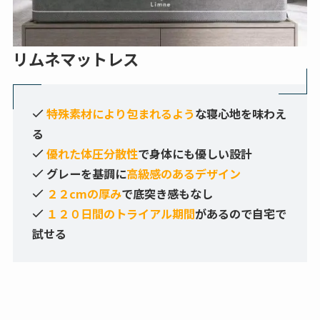
リムネマットレス
特殊素材により包まれるよう
な寝心地を味わえ
る
優れた体圧分散性
で身体にも優しい設計
グレーを基調に
高級感のあるデザイン
２２cmの厚み
で底突き感もなし
１２０日間のトライアル期間
があるので自宅で
試せる