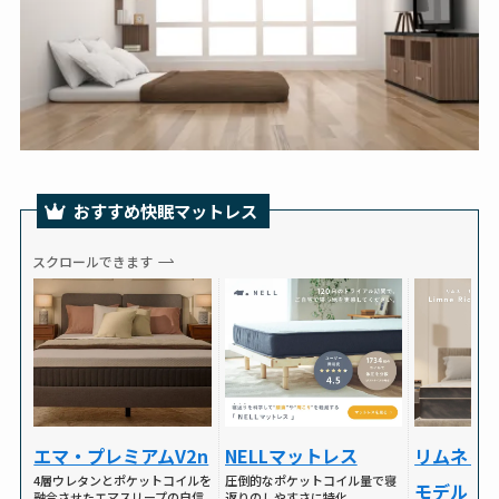
おすすめ快眠マットレス
スクロールできます
NELLマットレス
リムネリ
エマ・プレミアムV2n
圧倒的なポケットコイル量で寝
4層ウレタンとポケットコイルを
モデル
返りのしやすさに特化
融合させたエマスリープの自信