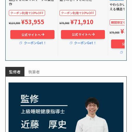
作
やわらかい独
える構造で体
クーポン利用で10%OFF
クーポン利用で10%OFF
¥71,910
¥53,955
期間限定セールで
¥79,900
¥119,900
¥59
¥79,900
公式サイトへ
公式サイトへ
クーポンGet！
クーポンGet！
公式サ
クー
監修者
執筆者