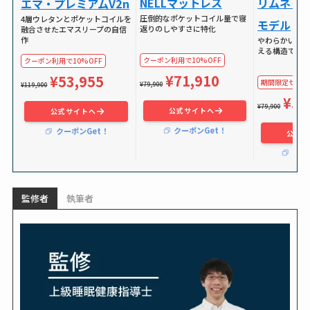
NELLマットレス
リムネリ
エマ・プレミアムV2n
圧倒的なポケットコイル量で寝
4層ウレタンとポケットコイルを
モデル
返りのしやすさに特化
融合させたエマスリープの自信
作
やわらかい独
える構造で体
クーポン利用で10%OFF
クーポン利用で10%OFF
¥71,910
¥53,955
期間限定セールで
¥79,900
¥119,900
¥59
¥79,900
公式サイトへ
公式サイトへ
クーポンGet！
クーポンGet！
公式サ
クー
監修者
執筆者