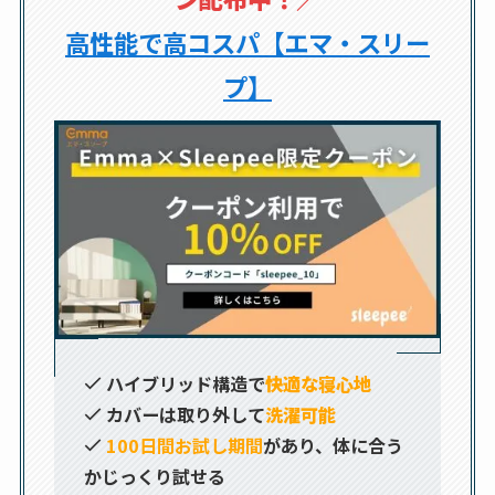
高性能で高コスパ【エマ・スリー
プ】
ハイブリッド構造で
快適な寝心地
カバーは取り外して
洗濯可能
100日間お試し期間
があり、体に合う
かじっくり試せる