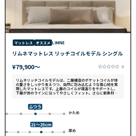
LIMNE
マットレス
オススメ
リムネマットレス リッチコイルモデル シングル
¥79,900〜
0
リムネリッチコイルモデルは、二層構造のポケットコイルが体
の重さをしっかり支えつつ、自然に包み込むような寝心地を実
現したマットレスです。上層のコイルが寝返りをサポートし、
下層が体のラインに沿ってやさしくフィット。さらに新素材
「スフェアーtypeC」によって、ふんわりとした肌あたりと高
い通気性を両立しています。デザインは落ち着いたグレートー
ンで、カバーは自宅で洗濯可能。清潔さと快適さの両方を追求
ふつう
した一枚です。
め
かため
0
1
3
4
2
21～25cm
め
厚め
0
1
2
4
5
3