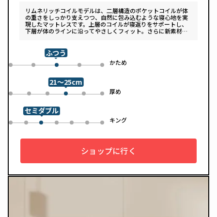
リムネリッチコイルモデルは、二層構造のポケットコイルが体
の重さをしっかり支えつつ、自然に包み込むような寝心地を実
現したマットレスです。上層のコイルが寝返りをサポートし、
下層が体のラインに沿ってやさしくフィット。さらに新素材
「スフェアーtypeC」によって、ふんわりとした肌あたりと高
い通気性を両立しています。デザインは落ち着いたグレートー
ンで、カバーは自宅で洗濯可能。清潔さと快適さの両方を追求
ふつう
した一枚です。
め
かため
0
1
3
4
2
21～25cm
め
厚め
0
1
2
4
5
3
セミダブル
ル
キング
0
1
3
4
5
6
2
ショップに行く