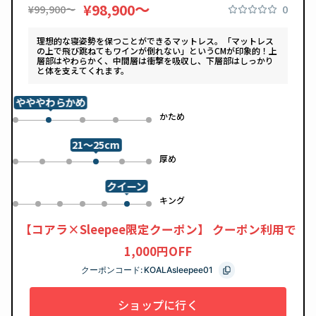
〜
¥98,900
0
¥99,900〜
理想的な寝姿勢を保つことができるマットレス。「マットレス
の上で飛び跳ねてもワインが倒れない」というCMが印象的！上
層部はやわらかく、中間層は衝撃を吸収し、下層部はしっかり
と体を支えてくれます。
やややわらかめ
め
かため
0
2
3
4
1
21～25cm
め
厚め
0
1
2
4
5
3
クイーン
ル
キング
0
1
2
3
4
6
5
【コアラ×Sleepee限定クーポン】 クーポン利用で
1,000円OFF
クーポンコード:
KOALAsleepee01
ショップに行く