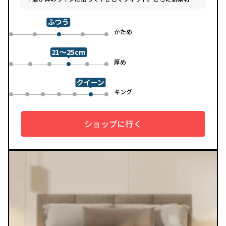
「スフェアーtypeC」によって、ふんわりとした肌あたりと高
い通気性を両立しています。デザインは落ち着いたグレートー
ンで、カバーは自宅で洗濯可能。清潔さと快適さの両方を追求
ふつう
した一枚です。
め
かため
0
1
3
4
2
21～25cm
め
厚め
0
1
2
4
5
3
クイーン
ル
キング
0
1
2
3
4
6
5
ショップに行く