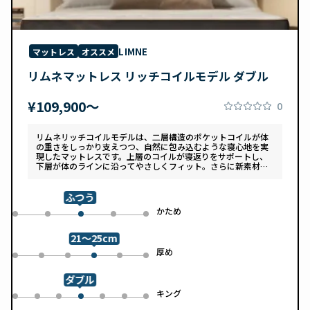
LIMNE
マットレス
オススメ
リムネマットレス リッチコイルモデル ダブル
¥109,900〜
0
リムネリッチコイルモデルは、二層構造のポケットコイルが体
の重さをしっかり支えつつ、自然に包み込むような寝心地を実
現したマットレスです。上層のコイルが寝返りをサポートし、
下層が体のラインに沿ってやさしくフィット。さらに新素材
「スフェアーtypeC」によって、ふんわりとした肌あたりと高
い通気性を両立しています。デザインは落ち着いたグレートー
ンで、カバーは自宅で洗濯可能。清潔さと快適さの両方を追求
ふつう
した一枚です。
め
かため
0
1
3
4
2
21～25cm
め
厚め
0
1
2
4
5
3
ダブル
ル
キング
0
1
2
4
5
6
3