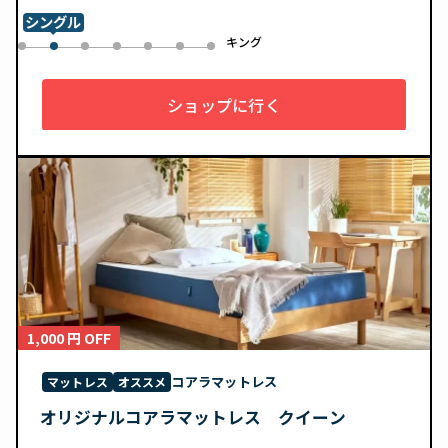
シングル
ル
キング
0
2
3
4
5
6
1
ショップに行く
1,000 円 OFF
コアラマットレス
マットレス
オススメ
オリジナルコアラマットレス クイーン