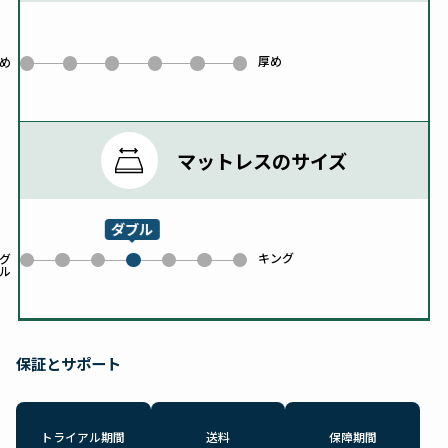
厚め
0
1
2
3
4
5
め
マットレスのサイズ
ダブル
キング
0
1
2
4
5
6
グ
ル
3
保証とサポート
トライアル期間
送料
保障期間