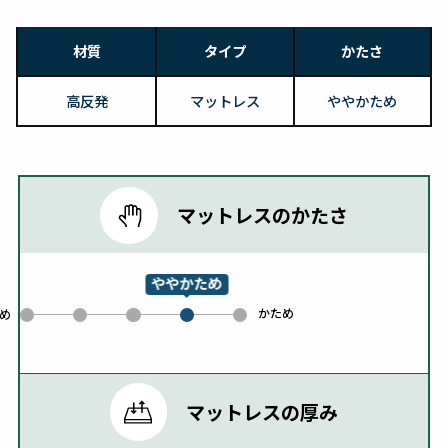
材質
タイプ
かたさ
高反発
マットレス
ややかため
マットレスのかたさ
ややかため
かため
0
1
2
4
め
3
マットレスの厚み