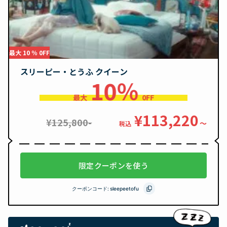
最大 10 ％ 0FF
スリーピー・とうふ クイーン
10％
最大
0FF
¥113,220
¥125,800-
〜
税込
限定クーポンを使う
クーポンコード:
sleepeetofu