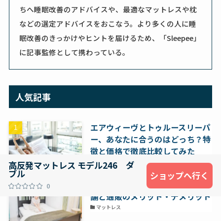
ちへ睡眠改善のアドバイスや、最適なマットレスや枕
などの選定アドバイスをおこなう。より多くの人に睡
眠改善のきっかけやヒントを届けるため、「Sleepee」
に記事監修として携わっている。
人気記事
エアウィーヴとトゥルースリーパ
ー、あなたに合うのはどっち？特
徴と価格で徹底比較してみた
マットレス
高反発マットレス モデル246 ダ
ブル
ショップへ行く
マットレスはどこで買うべき？店
0
舗と通販のメリット・デメリット
マットレス