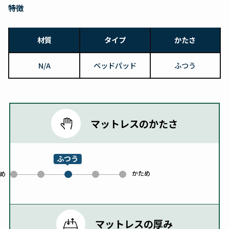
特徴
材質
タイプ
かたさ
N/A
ベッドパッド
ふつう
マットレスのかたさ
ふつう
かため
0
1
3
4
め
2
マットレスの厚み