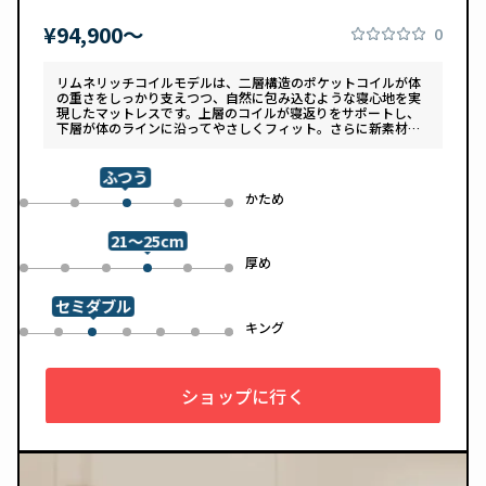
¥94,900〜
0
リムネリッチコイルモデルは、二層構造のポケットコイルが体
の重さをしっかり支えつつ、自然に包み込むような寝心地を実
現したマットレスです。上層のコイルが寝返りをサポートし、
下層が体のラインに沿ってやさしくフィット。さらに新素材
「スフェアーtypeC」によって、ふんわりとした肌あたりと高
い通気性を両立しています。デザインは落ち着いたグレートー
ンで、カバーは自宅で洗濯可能。清潔さと快適さの両方を追求
ふつう
した一枚です。
め
かため
0
1
3
4
2
21～25cm
め
厚め
0
1
2
4
5
3
セミダブル
ル
キング
0
1
3
4
5
6
2
ショップに行く