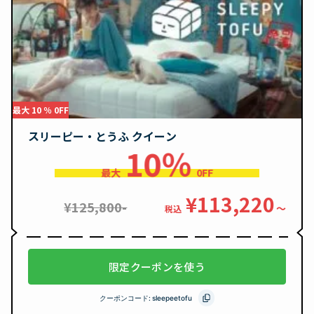
最大 10 ％ 0FF
スリーピー・とうふ クイーン
10％
最大
0FF
¥113,220
¥125,800-
〜
税込
限定クーポンを使う
クーポンコード:
sleepeetofu