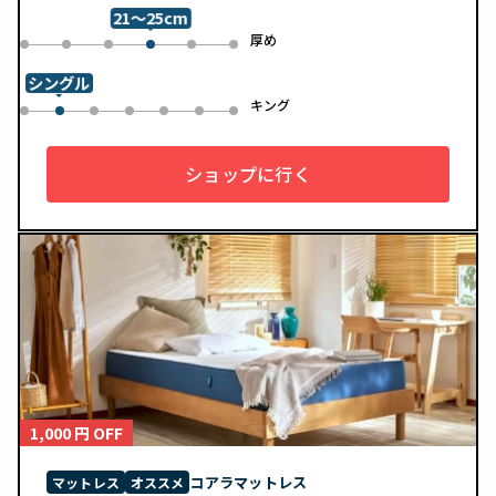
21～25cm
め
厚め
0
1
2
4
5
3
シングル
ル
キング
0
2
3
4
5
6
1
ショップに行く
1,000 円 OFF
コアラマットレス
マットレス
オススメ