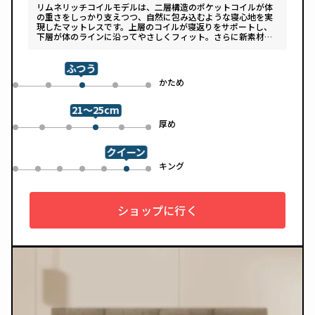
リムネリッチコイルモデルは、二層構造のポケットコイルが体
の重さをしっかり支えつつ、自然に包み込むような寝心地を実
現したマットレスです。上層のコイルが寝返りをサポートし、
下層が体のラインに沿ってやさしくフィット。さらに新素材
「スフェアーtypeC」によって、ふんわりとした肌あたりと高
い通気性を両立しています。デザインは落ち着いたグレートー
ンで、カバーは自宅で洗濯可能。清潔さと快適さの両方を追求
ふつう
した一枚です。
め
かため
0
1
3
4
2
21～25cm
め
厚め
0
1
2
4
5
3
クイーン
ル
キング
0
1
2
3
4
6
5
ショップに行く