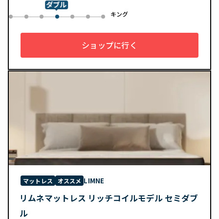
ダブル
ル
キング
0
1
2
4
5
6
3
ショップに行く
LIMNE
マットレス
オススメ
リムネマットレス リッチコイルモデル セミダブ
ル