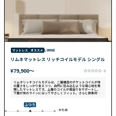
LIMNE
マットレス
オススメ
リムネマットレス リッチコイルモデル シングル
¥79,900〜
0
リムネリッチコイルモデルは、二層構造のポケットコイルが体
の重さをしっかり支えつつ、自然に包み込むような寝心地を実
現したマットレスです。上層のコイルが寝返りをサポートし、
下層が体のラインに沿ってやさしくフィット。さらに新素材
「スフェアーtypeC」によって、ふんわりとした肌あたりと高
い通気性を両立しています。デザインは落ち着いたグレートー
ンで、カバーは自宅で洗濯可能。清潔さと快適さの両方を追求
ふつう
した一枚です。
め
かため
0
1
3
4
2