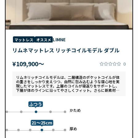
LIMNE
マットレス
オススメ
リムネマットレス リッチコイルモデル ダブル
¥109,900〜
0
リムネリッチコイルモデルは、二層構造のポケットコイルが体
の重さをしっかり支えつつ、自然に包み込むような寝心地を実
現したマットレスです。上層のコイルが寝返りをサポートし、
下層が体のラインに沿ってやさしくフィット。さらに新素材
「スフェアーtypeC」によって、ふんわりとした肌あたりと高
い通気性を両立しています。デザインは落ち着いたグレートー
ンで、カバーは自宅で洗濯可能。清潔さと快適さの両方を追求
ふつう
した一枚です。
め
かため
0
1
3
4
2
21～25cm
め
厚め
0
1
2
4
5
3