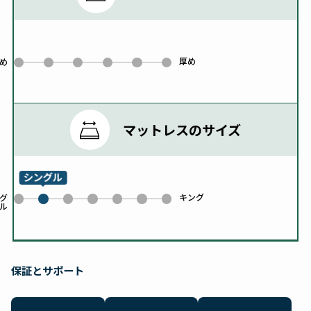
厚め
0
1
2
3
4
5
め
マットレスのサイズ
シングル
キング
0
2
3
4
5
6
グ
ル
1
保証とサポート