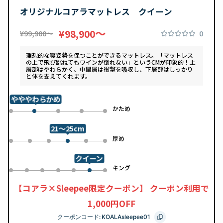
オリジナルコアラマットレス クイーン
〜
¥98,900
0
¥99,900〜
理想的な寝姿勢を保つことができるマットレス。「マットレス
の上で飛び跳ねてもワインが倒れない」というCMが印象的！上
層部はやわらかく、中間層は衝撃を吸収し、下層部はしっかり
と体を支えてくれます。
やややわらかめ
め
かため
0
2
3
4
1
21～25cm
め
厚め
0
1
2
4
5
3
クイーン
ル
キング
0
1
2
3
4
6
5
【コアラ×Sleepee限定クーポン】 クーポン利用で
1,000円OFF
クーポンコード:
KOALAsleepee01