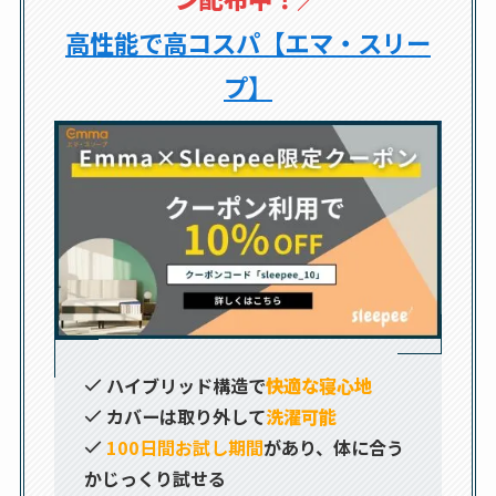
高性能で高コスパ【エマ・スリー
プ】
ハイブリッド構造で
快適な寝心地
カバーは取り外して
洗濯可能
100日間お試し期間
があり、体に合う
かじっくり試せる