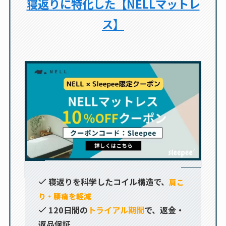
寝返りに特化した【NELLマットレ
ス】
寝返りを科学したコイル構造で、
肩こ
り・腰痛を軽減
120日間の
トライアル期間
で、返金・
返品保証