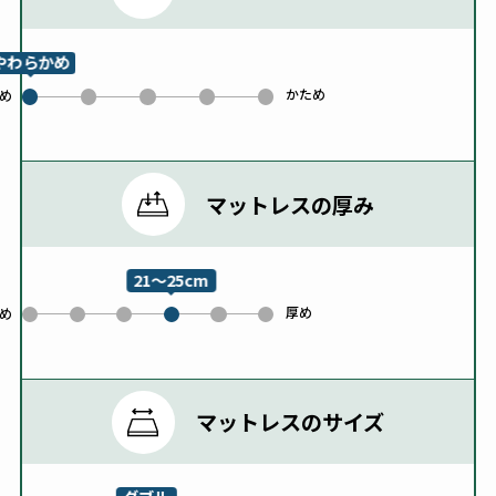
やわらかめ
かため
1
2
3
4
め
0
マットレスの厚み
21～25cm
厚め
0
1
2
4
5
め
3
マットレスのサイズ