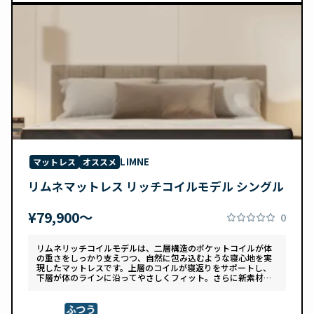
LIMNE
マットレス
オススメ
リムネマットレス リッチコイルモデル シングル
¥79,900〜
0
リムネリッチコイルモデルは、二層構造のポケットコイルが体
の重さをしっかり支えつつ、自然に包み込むような寝心地を実
現したマットレスです。上層のコイルが寝返りをサポートし、
下層が体のラインに沿ってやさしくフィット。さらに新素材
「スフェアーtypeC」によって、ふんわりとした肌あたりと高
い通気性を両立しています。デザインは落ち着いたグレートー
ンで、カバーは自宅で洗濯可能。清潔さと快適さの両方を追求
ふつう