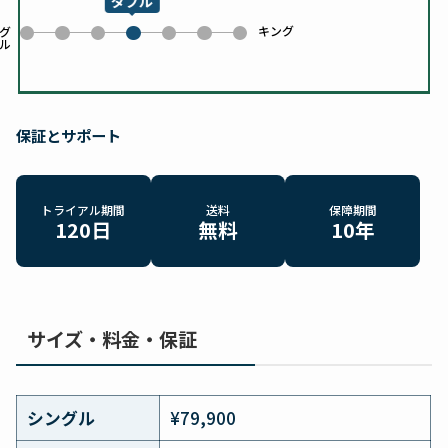
ダブル
キング
0
1
2
4
5
6
グ
ル
3
保証とサポート
トライアル期間
送料
保障期間
120日
無料
10年
サイズ・料金・保証
シングル
¥79,900