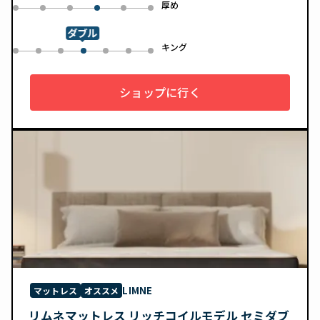
め
厚め
0
1
2
4
5
3
ダブル
ル
キング
0
1
2
4
5
6
3
ショップに行く
LIMNE
マットレス
オススメ
リムネマットレス リッチコイルモデル セミダブ