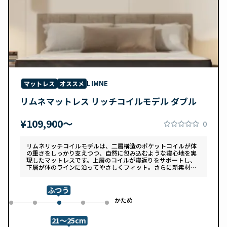
LIMNE
マットレス
オススメ
リムネマットレス リッチコイルモデル ダブル
¥109,900〜
0
リムネリッチコイルモデルは、二層構造のポケットコイルが体
の重さをしっかり支えつつ、自然に包み込むような寝心地を実
現したマットレスです。上層のコイルが寝返りをサポートし、
下層が体のラインに沿ってやさしくフィット。さらに新素材
「スフェアーtypeC」によって、ふんわりとした肌あたりと高
い通気性を両立しています。デザインは落ち着いたグレートー
ンで、カバーは自宅で洗濯可能。清潔さと快適さの両方を追求
ふつう
した一枚です。
め
かため
0
1
3
4
2
21～25cm