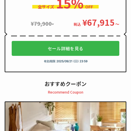
15%
全サイズ
OFF
¥67,915
¥79,900-
〜
税込
セール詳細を見る
有効期限
2025/09/21 (日) 23:59
おすすめクーポン
Recommend Coupon