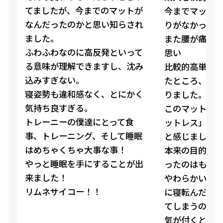
てましたが、今までのマットが
今までマット
なんだったのかと思い知らされ
りがなかった
ました。
また腰が痛く
ふわふわなのに高反発といって
思い
る意味が理解できますし、沈み
比較的高単価
込みすぎない。
たところ、動
寝姿勢も違和感なく、とにかく
りました。
気持ち良すぎる。
このマットレ
トレーニーの僕達にとって食
ットレス」っ
事、トレーニング、そして睡眠
と感じました
はめちゃくちゃ大事な事！
本来の目的で
やっと睡眠を手にすることが出
ったのはもち
来ました！
やわらかい触
リムネサイコー！！
に寝転んだ瞬
てしまうので
気が付くと寝