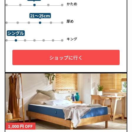
した一枚です。
め
かため
0
1
3
4
2
21～25cm
め
厚め
0
1
2
4
5
3
シングル
ル
キング
0
2
3
4
5
6
1
ショップに行く
1,000 円 OFF