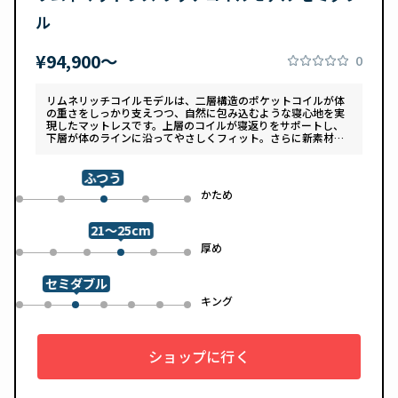
ル
¥94,900〜
0
リムネリッチコイルモデルは、二層構造のポケットコイルが体
の重さをしっかり支えつつ、自然に包み込むような寝心地を実
現したマットレスです。上層のコイルが寝返りをサポートし、
下層が体のラインに沿ってやさしくフィット。さらに新素材
「スフェアーtypeC」によって、ふんわりとした肌あたりと高
い通気性を両立しています。デザインは落ち着いたグレートー
ンで、カバーは自宅で洗濯可能。清潔さと快適さの両方を追求
ふつう
した一枚です。
め
かため
0
1
3
4
2
21～25cm
め
厚め
0
1
2
4
5
3
セミダブル
ル
キング
0
1
3
4
5
6
2
ショップに行く