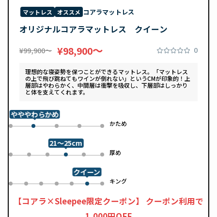
コアラマットレス
マットレス
オススメ
オリジナルコアラマットレス クイーン
〜
¥98,900
0
¥99,900〜
理想的な寝姿勢を保つことができるマットレス。「マットレス
の上で飛び跳ねてもワインが倒れない」というCMが印象的！上
層部はやわらかく、中間層は衝撃を吸収し、下層部はしっかり
と体を支えてくれます。
やややわらかめ
め
かため
0
2
3
4
1
21～25cm
め
厚め
0
1
2
4
5
3
クイーン
ル
キング
0
1
2
3
4
6
5
【コアラ×Sleepee限定クーポン】 クーポン利用で
1,000円OFF