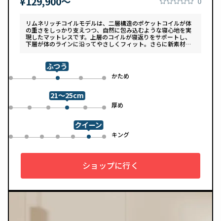
¥129,900〜
0
リムネリッチコイルモデルは、二層構造のポケットコイルが体
の重さをしっかり支えつつ、自然に包み込むような寝心地を実
現したマットレスです。上層のコイルが寝返りをサポートし、
下層が体のラインに沿ってやさしくフィット。さらに新素材
「スフェアーtypeC」によって、ふんわりとした肌あたりと高
い通気性を両立しています。デザインは落ち着いたグレートー
ンで、カバーは自宅で洗濯可能。清潔さと快適さの両方を追求
ふつう
した一枚です。
め
かため
0
1
3
4
2
21～25cm
め
厚め
0
1
2
4
5
3
クイーン
ル
キング
0
1
2
3
4
6
5
ショップに行く