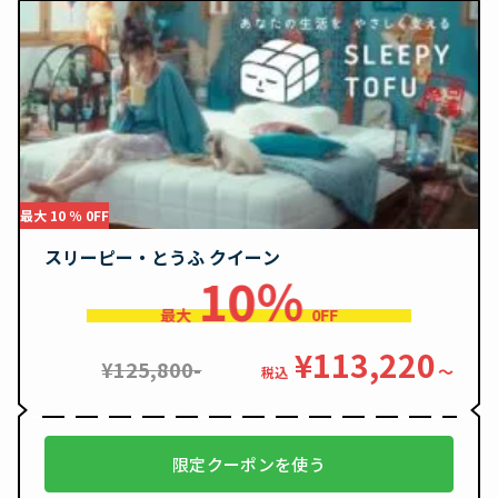
最大 10 ％ 0FF
スリーピー・とうふ クイーン
10％
最大
0FF
¥113,220
¥125,800-
〜
税込
限定クーポンを使う