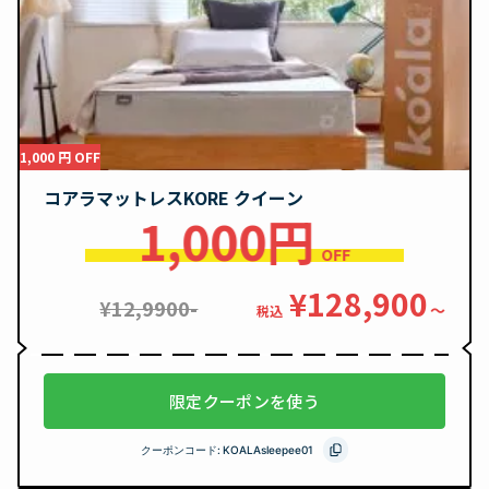
1,000 円 OFF
コアラマットレスKORE クイーン
1,000円
OFF
¥128,900
¥12,9900-
〜
税込
限定クーポンを使う
クーポンコード:
KOALAsleepee01