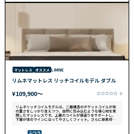
LIMNE
マットレス
オススメ
リムネマットレス リッチコイルモデル ダブル
¥109,900〜
0
リムネリッチコイルモデルは、二層構造のポケットコイルが体
の重さをしっかり支えつつ、自然に包み込むような寝心地を実
現したマットレスです。上層のコイルが寝返りをサポートし、
下層が体のラインに沿ってやさしくフィット。さらに新素材
「スフェアーtypeC」によって、ふんわりとした肌あたりと高
い通気性を両立しています。デザインは落ち着いたグレートー
ンで、カバーは自宅で洗濯可能。清潔さと快適さの両方を追求
ふつう