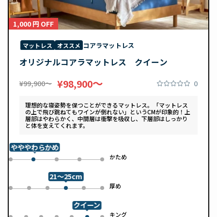
1,000 円 OFF
コアラマットレス
マットレス
オススメ
オリジナルコアラマットレス クイーン
〜
¥98,900
0
¥99,900〜
理想的な寝姿勢を保つことができるマットレス。「マットレス
の上で飛び跳ねてもワインが倒れない」というCMが印象的！上
層部はやわらかく、中間層は衝撃を吸収し、下層部はしっかり
と体を支えてくれます。
やややわらかめ
め
かため
0
2
3
4
1
21～25cm
め
厚め
0
1
2
4
5
3
クイーン
ル
キング