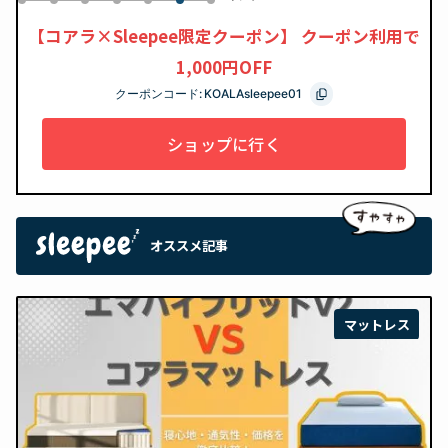
0
1
2
3
4
6
5
【コアラ×Sleepee限定クーポン】 クーポン利用で
1,000円OFF
クーポンコード:
KOALAsleepee01
ショップに行く
オススメ記事
マットレス