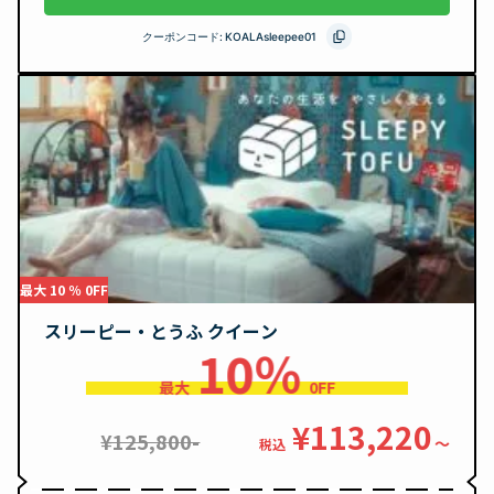
クーポンコード:
KOALAsleepee01
最大 10 ％ 0FF
スリーピー・とうふ クイーン
10％
最大
0FF
¥113,220
¥125,800-
〜
税込