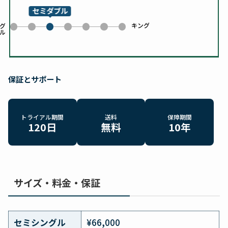
セミダブル
キング
0
1
3
4
5
6
グ
ル
2
保証とサポート
トライアル期間
送料
保障期間
120日
無料
10年
サイズ・料金・保証
セミシングル
¥66,000