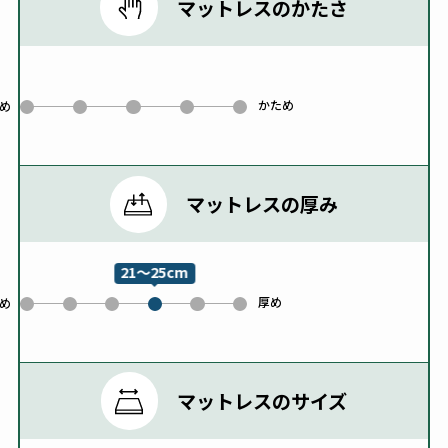
マットレスのかたさ
かため
0
1
2
3
4
め
マットレスの厚み
21～25cm
厚め
0
1
2
4
5
め
3
マットレスのサイズ