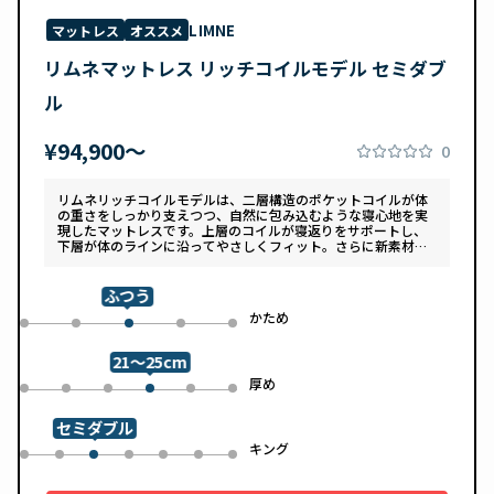
LIMNE
マットレス
オススメ
リムネマットレス リッチコイルモデル セミダブ
ル
¥94,900〜
0
リムネリッチコイルモデルは、二層構造のポケットコイルが体
の重さをしっかり支えつつ、自然に包み込むような寝心地を実
現したマットレスです。上層のコイルが寝返りをサポートし、
下層が体のラインに沿ってやさしくフィット。さらに新素材
「スフェアーtypeC」によって、ふんわりとした肌あたりと高
い通気性を両立しています。デザインは落ち着いたグレートー
ンで、カバーは自宅で洗濯可能。清潔さと快適さの両方を追求
ふつう
した一枚です。
め
かため
0
1
3
4
2
21～25cm
め
厚め
0
1
2
4
5
3
セミダブル
ル
キング
0
1
3
4
5
6
2