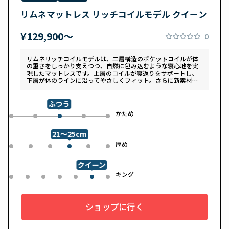
リムネマットレス リッチコイルモデル クイーン
¥129,900〜
0
リムネリッチコイルモデルは、二層構造のポケットコイルが体
の重さをしっかり支えつつ、自然に包み込むような寝心地を実
現したマットレスです。上層のコイルが寝返りをサポートし、
下層が体のラインに沿ってやさしくフィット。さらに新素材
「スフェアーtypeC」によって、ふんわりとした肌あたりと高
い通気性を両立しています。デザインは落ち着いたグレートー
ンで、カバーは自宅で洗濯可能。清潔さと快適さの両方を追求
ふつう
した一枚です。
め
かため
0
1
3
4
2
21～25cm
め
厚め
0
1
2
4
5
3
クイーン
ル
キング
0
1
2
3
4
6
5
ショップに行く