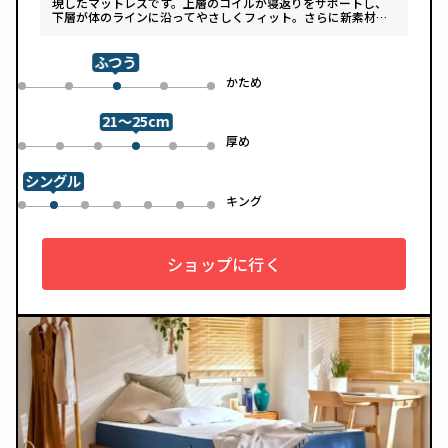
現したマットレスです。上層のコイルが寝返りをサポートし、
下層が体のラインに沿ってやさしくフィット。さらに新素材
「スフェアーtypeC」によって、ふんわりとした肌あたりと高
い通気性を両立しています。デザインは落ち着いたグレートー
ンで、カバーは自宅で洗濯可能。清潔さと快適さの両方を追求
ふつう
した一枚です。
め
かため
0
1
3
4
2
21～25cm
め
厚め
0
1
2
4
5
3
シングル
ル
キング
0
2
3
4
5
6
1
ショップに行く