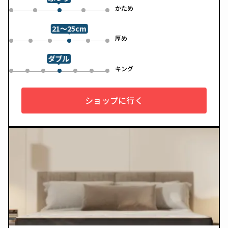
した一枚です。
め
かため
0
1
3
4
2
21～25cm
め
厚め
0
1
2
4
5
3
ダブル
ル
キング
0
1
2
4
5
6
3
ショップに行く