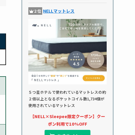
NELLマットレス
２位
５つ星ホテルで使われているマットレスの約
２倍以上となるポケットコイル数1,734個が
使用されているマットレス
【NELL×Sleepee限定クーポン】クー
ポン利用で10%OFF