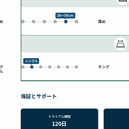
26～30cm
め
厚め
0
1
2
3
5
4
シングル
グ
キング
0
2
3
4
5
6
1
ル
保証とサポート
トライアル期間
120日