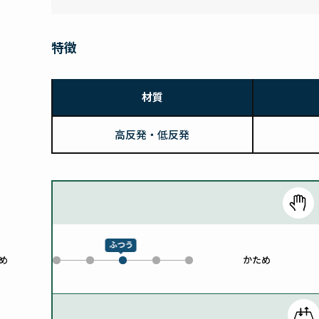
特徴
材質
高反発・低反発
ふつう
め
かため
0
1
3
4
2