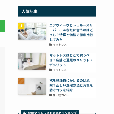
人気記事
エアウィーヴとトゥルースリ
ーパー、あなたに合うのはど
っち？特徴と価格で徹底比較
してみた
マットレス
マットレスはどこで買うべ
き？店舗と通販のメリット・
デメリット
マットレス
枕を乾燥機にかけるのは危
険？正しい洗濯方法と汚れを
防ぐコツを紹介
枕・枕カバー
快眠マットレス
おすすめ
ランキング