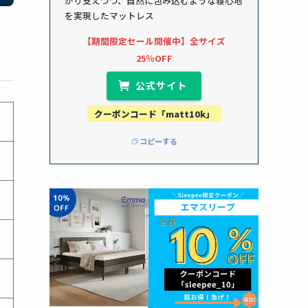
かり支えつつ、自然に包み込むような寝心地
を実現したマットレス
【期間限定セール開催中】全サイズ
25％OFF
公式サイト
クーポンコード「matt10k」
コピーする