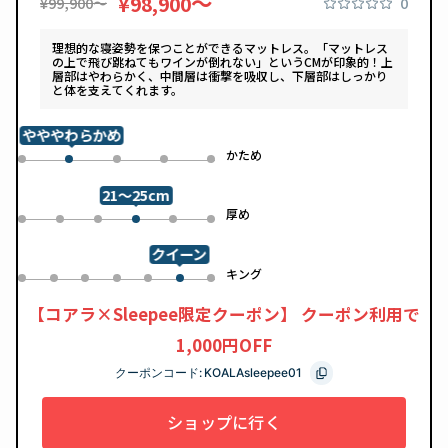
〜
¥98,900
0
¥99,900〜
理想的な寝姿勢を保つことができるマットレス。「マットレス
の上で飛び跳ねてもワインが倒れない」というCMが印象的！上
層部はやわらかく、中間層は衝撃を吸収し、下層部はしっかり
と体を支えてくれます。
やややわらかめ
め
かため
0
2
3
4
1
21～25cm
め
厚め
0
1
2
4
5
3
クイーン
ル
キング
0
1
2
3
4
6
5
【コアラ×Sleepee限定クーポン】 クーポン利用で
1,000円OFF
クーポンコード:
KOALAsleepee01
ショップに行く