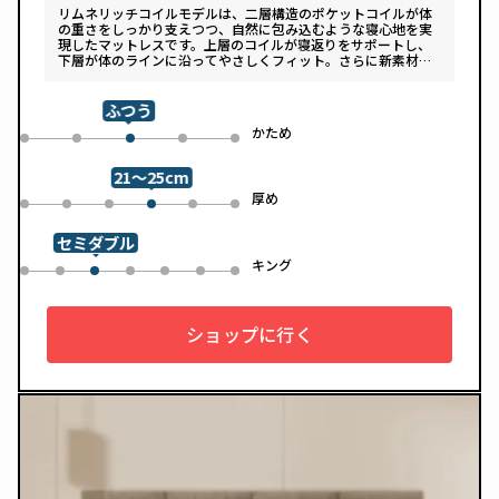
リムネリッチコイルモデルは、二層構造のポケットコイルが体
の重さをしっかり支えつつ、自然に包み込むような寝心地を実
現したマットレスです。上層のコイルが寝返りをサポートし、
下層が体のラインに沿ってやさしくフィット。さらに新素材
「スフェアーtypeC」によって、ふんわりとした肌あたりと高
い通気性を両立しています。デザインは落ち着いたグレートー
ンで、カバーは自宅で洗濯可能。清潔さと快適さの両方を追求
ふつう
した一枚です。
め
かため
0
1
3
4
2
21～25cm
め
厚め
0
1
2
4
5
3
セミダブル
ル
キング
0
1
3
4
5
6
2
ショップに行く