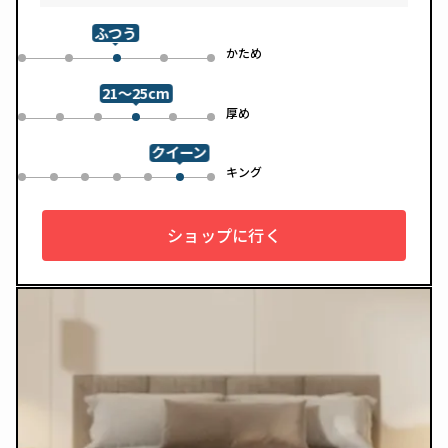
「スフェアーtypeC」によって、ふんわりとした肌あたりと高
い通気性を両立しています。デザインは落ち着いたグレートー
ンで、カバーは自宅で洗濯可能。清潔さと快適さの両方を追求
ふつう
した一枚です。
め
かため
0
1
3
4
2
21～25cm
め
厚め
0
1
2
4
5
3
クイーン
ル
キング
0
1
2
3
4
6
5
ショップに行く