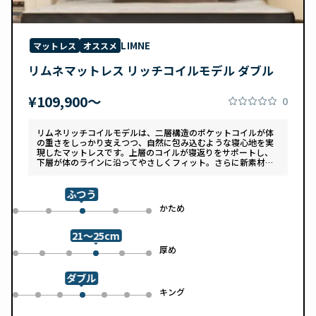
LIMNE
マットレス
オススメ
リムネマットレス リッチコイルモデル ダブル
¥109,900〜
0
リムネリッチコイルモデルは、二層構造のポケットコイルが体
の重さをしっかり支えつつ、自然に包み込むような寝心地を実
現したマットレスです。上層のコイルが寝返りをサポートし、
下層が体のラインに沿ってやさしくフィット。さらに新素材
「スフェアーtypeC」によって、ふんわりとした肌あたりと高
い通気性を両立しています。デザインは落ち着いたグレートー
ンで、カバーは自宅で洗濯可能。清潔さと快適さの両方を追求
ふつう
した一枚です。
め
かため
0
1
3
4
2
21～25cm
め
厚め
0
1
2
4
5
3
ダブル
ル
キング
0
1
2
4
5
6
3