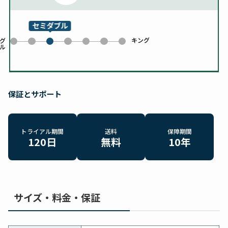
セミダブル
キング
0
1
3
4
5
6
グ
ル
2
保証とサポート
トライアル期間
送料
保障期間
120日
無料
10年
サイズ・料金・保証