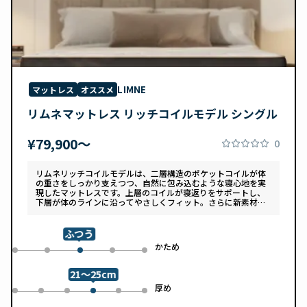
LIMNE
マットレス
オススメ
リムネマットレス リッチコイルモデル シングル
¥79,900〜
0
リムネリッチコイルモデルは、二層構造のポケットコイルが体
の重さをしっかり支えつつ、自然に包み込むような寝心地を実
現したマットレスです。上層のコイルが寝返りをサポートし、
下層が体のラインに沿ってやさしくフィット。さらに新素材
「スフェアーtypeC」によって、ふんわりとした肌あたりと高
い通気性を両立しています。デザインは落ち着いたグレートー
ンで、カバーは自宅で洗濯可能。清潔さと快適さの両方を追求
ふつう
した一枚です。
め
かため
0
1
3
4
2
21～25cm
め
厚め
0
1
2
4
5
3