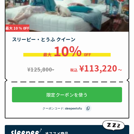
最大 10 ％ 0FF
スリーピー・とうふ クイーン
10％
最大
0FF
¥113,220
¥125,800-
〜
税込
限定クーポンを使う
クーポンコード:
sleepeetofu
オススメ商品