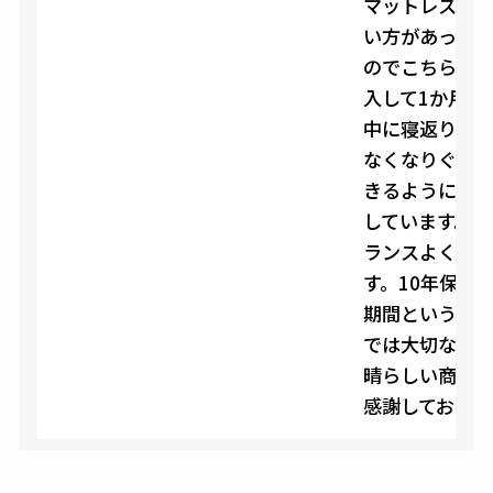
マットレス BR
い方があって
のでこちらを
入して1か月ほ
中に寝返りで
なくなりぐっ
きるようにな
しています。沈
ランスよく体
す。10年保証と
期間という安
では大切なポ
晴らしい商品
感謝しておりま