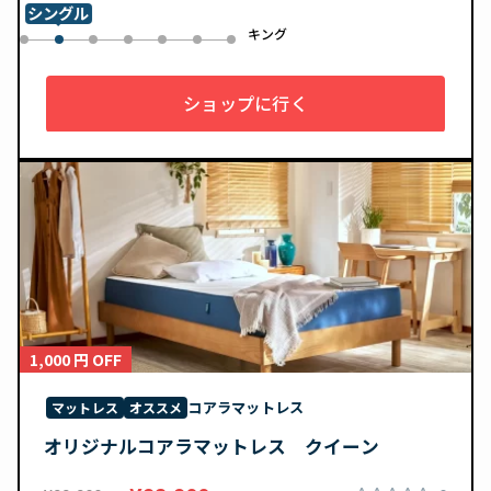
シングル
ル
キング
0
2
3
4
5
6
1
ショップに行く
1,000 円 OFF
コアラマットレス
マットレス
オススメ
オリジナルコアラマットレス クイーン