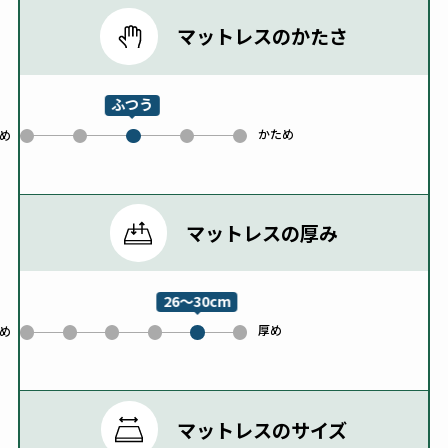
マットレスのかたさ
ふつう
かため
0
1
3
4
め
2
マットレスの厚み
26～30cm
厚め
0
1
2
3
5
め
4
マットレスのサイズ