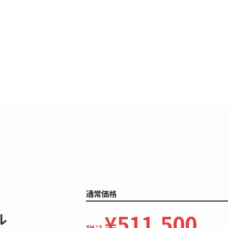
通常価格
¥511,500
ル