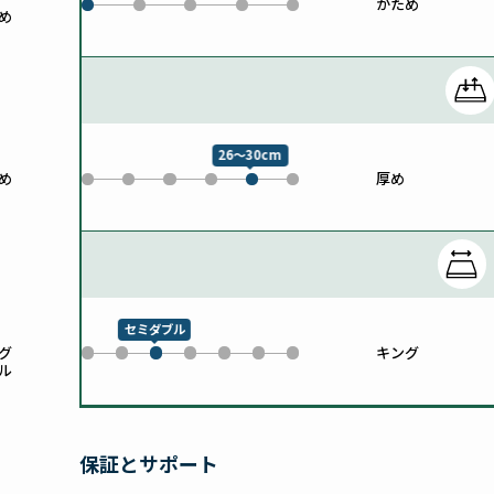
かため
1
2
3
4
め
0
26～30cm
め
厚め
0
1
2
3
5
4
セミダブル
グ
キング
0
1
3
4
5
6
2
ル
保証とサポート