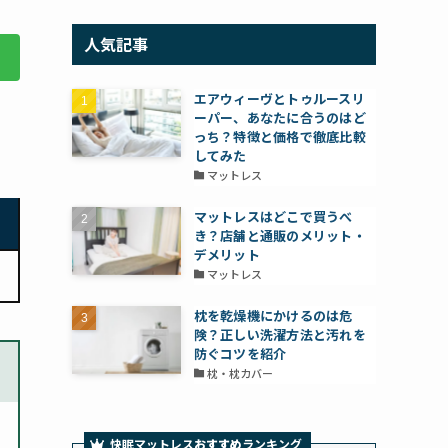
人気記事
エアウィーヴとトゥルースリ
ーパー、あなたに合うのはど
っち？特徴と価格で徹底比較
してみた
マットレス
マットレスはどこで買うべ
き？店舗と通販のメリット・
デメリット
マットレス
枕を乾燥機にかけるのは危
険？正しい洗濯方法と汚れを
防ぐコツを紹介
枕・枕カバー
快眠マットレス
おすすめ
ランキング