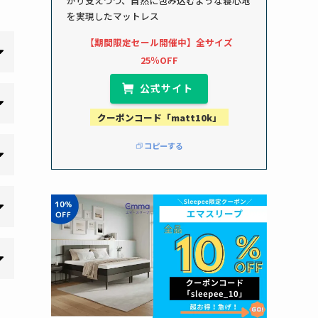
かり支えつつ、自然に包み込むような寝心地
を実現したマットレス
【期間限定セール開催中】全サイズ
25％OFF
公式サイト
クーポンコード「matt10k」
コピーする