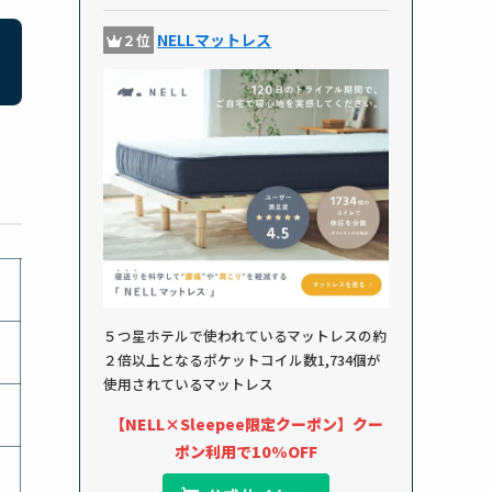
NELLマットレス
２位
５つ星ホテルで使われているマットレスの約
２倍以上となるポケットコイル数1,734個が
使用されているマットレス
【NELL×Sleepee限定クーポン】クー
ポン利用で10%OFF