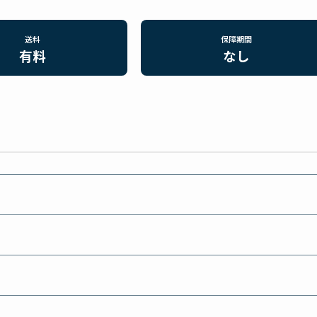
送料
保障期間
有料
なし