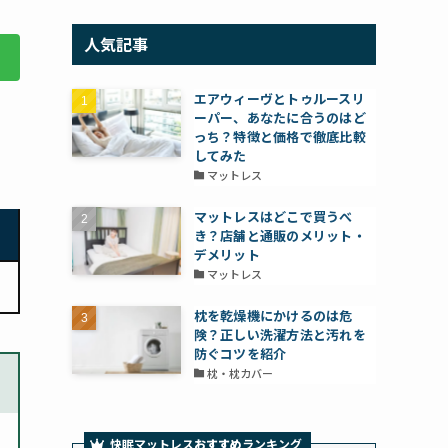
人気記事
エアウィーヴとトゥルースリ
ーパー、あなたに合うのはど
っち？特徴と価格で徹底比較
してみた
マットレス
マットレスはどこで買うべ
き？店舗と通販のメリット・
デメリット
マットレス
枕を乾燥機にかけるのは危
険？正しい洗濯方法と汚れを
防ぐコツを紹介
枕・枕カバー
快眠マットレス
おすすめ
ランキング