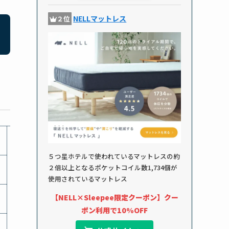
NELLマットレス
２位
５つ星ホテルで使われているマットレスの約
２倍以上となるポケットコイル数1,734個が
使用されているマットレス
【NELL×Sleepee限定クーポン】クー
ポン利用で10%OFF