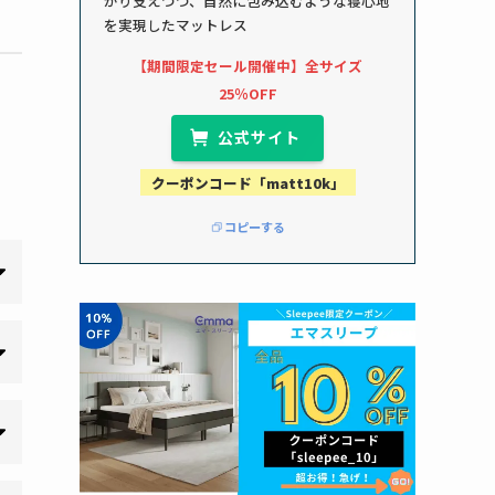
かり支えつつ、自然に包み込むような寝心地
を実現したマットレス
【期間限定セール開催中】全サイズ
25％OFF
公式サイト
クーポンコード「matt10k」
コピーする