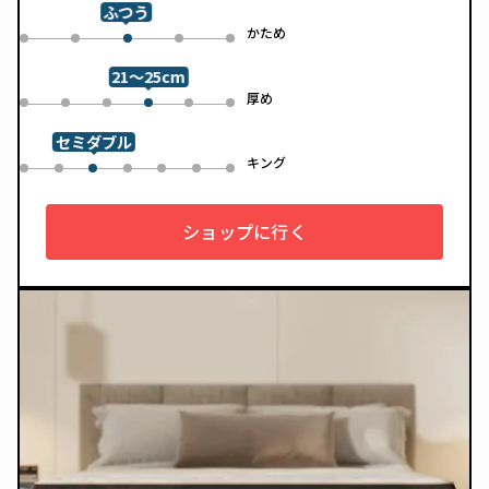
ンで、カバーは自宅で洗濯可能。清潔さと快適さの両方を追求
ふつう
した一枚です。
め
かため
0
1
3
4
2
21～25cm
め
厚め
0
1
2
4
5
3
セミダブル
ル
キング
0
1
3
4
5
6
2
ショップに行く