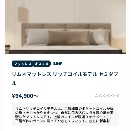
LIMNE
マットレス
オススメ
リムネマットレス リッチコイルモデル セミダブ
ル
¥94,900〜
0
リムネリッチコイルモデルは、二層構造のポケットコイルが体
の重さをしっかり支えつつ、自然に包み込むような寝心地を実
現したマットレスです。上層のコイルが寝返りをサポートし、
下層が体のラインに沿ってやさしくフィット。さらに新素材
「スフェアーtypeC」によって、ふんわりとした肌あたりと高
い通気性を両立しています。デザインは落ち着いたグレートー