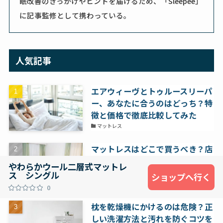
眠改善のきっかけやヒントを届けるため、「Sleepee」
に記事監修として携わっている。
人気記事
エアウィーヴとトゥルースリーパ
ー、あなたに合うのはどっち？特
徴と価格で徹底比較してみた
マットレス
マットレスはどこで買うべき？店
舗と通販のメリット・デメリット
やわらかウール二層式マットレ
マットレス
ス シングル
ショップへ行く
0
枕を乾燥機にかけるのは危険？正
しい洗濯方法と汚れを防ぐコツを