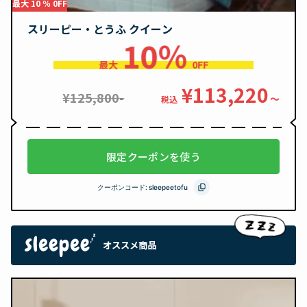
最大 10 ％ 0FF
スリーピー・とうふ クイーン
10％
最大
0FF
¥113,220
¥125,800-
〜
税込
限定クーポンを使う
クーポンコード:
sleepeetofu
オススメ商品