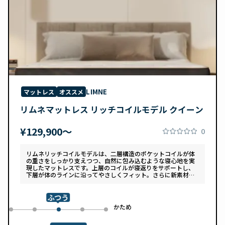
LIMNE
マットレス
オススメ
リムネマットレス リッチコイルモデル クイーン
¥129,900〜
0
リムネリッチコイルモデルは、二層構造のポケットコイルが体
の重さをしっかり支えつつ、自然に包み込むような寝心地を実
現したマットレスです。上層のコイルが寝返りをサポートし、
下層が体のラインに沿ってやさしくフィット。さらに新素材
「スフェアーtypeC」によって、ふんわりとした肌あたりと高
い通気性を両立しています。デザインは落ち着いたグレートー
ンで、カバーは自宅で洗濯可能。清潔さと快適さの両方を追求
ふつう
した一枚です。
め
かため
0
1
3
4
2