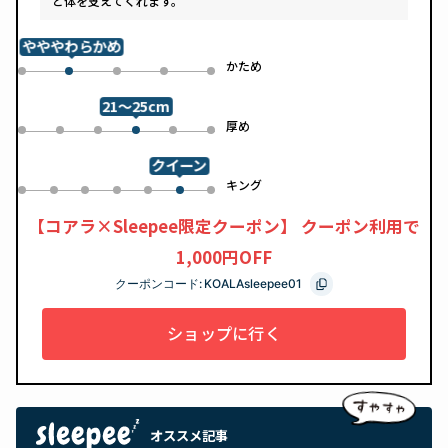
と体を支えてくれます。
やややわらかめ
め
かため
0
2
3
4
1
21～25cm
め
厚め
0
1
2
4
5
3
クイーン
ル
キング
0
1
2
3
4
6
5
【コアラ×Sleepee限定クーポン】 クーポン利用で
1,000円OFF
クーポンコード:
KOALAsleepee01
ショップに行く
オススメ記事