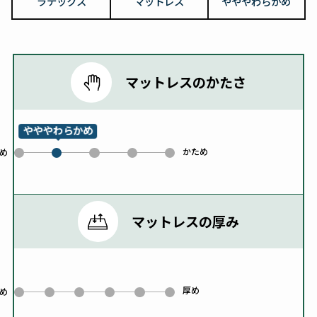
ラテックス
マットレス
やややわらかめ
マットレスのかたさ
やややわらかめ
かため
0
2
3
4
め
1
マットレスの厚み
厚め
0
1
2
3
4
5
め