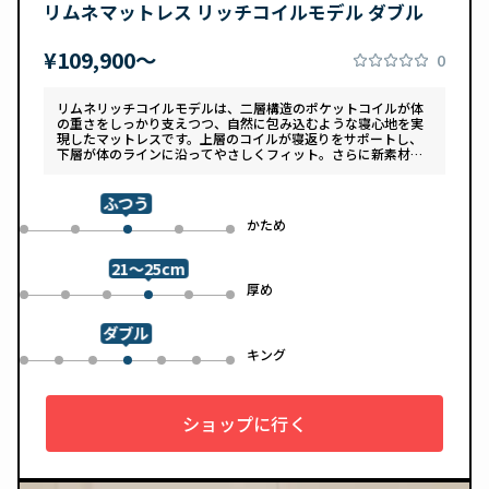
リムネマットレス リッチコイルモデル ダブル
¥109,900〜
0
リムネリッチコイルモデルは、二層構造のポケットコイルが体
の重さをしっかり支えつつ、自然に包み込むような寝心地を実
現したマットレスです。上層のコイルが寝返りをサポートし、
下層が体のラインに沿ってやさしくフィット。さらに新素材
「スフェアーtypeC」によって、ふんわりとした肌あたりと高
い通気性を両立しています。デザインは落ち着いたグレートー
ンで、カバーは自宅で洗濯可能。清潔さと快適さの両方を追求
ふつう
した一枚です。
め
かため
0
1
3
4
2
21～25cm
め
厚め
0
1
2
4
5
3
ダブル
ル
キング
0
1
2
4
5
6
3
ショップに行く