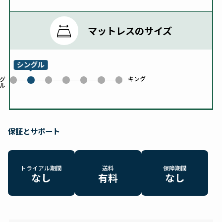
マットレスのサイズ
シングル
キング
0
2
3
4
5
6
グ
ル
1
保証とサポート
トライアル期間
送料
保障期間
なし
有料
なし