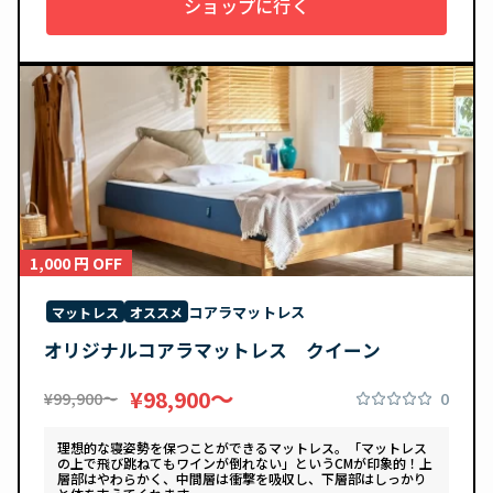
ショップに行く
1,000 円 OFF
コアラマットレス
マットレス
オススメ
オリジナルコアラマットレス クイーン
〜
¥98,900
0
¥99,900〜
理想的な寝姿勢を保つことができるマットレス。「マットレス
の上で飛び跳ねてもワインが倒れない」というCMが印象的！上
層部はやわらかく、中間層は衝撃を吸収し、下層部はしっかり