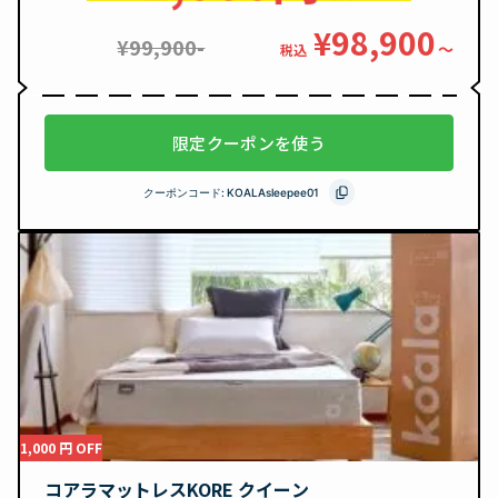
¥98,900
¥99,900-
〜
税込
限定クーポンを使う
クーポンコード:
KOALAsleepee01
1,000 円 OFF
コアラマットレスKORE クイーン