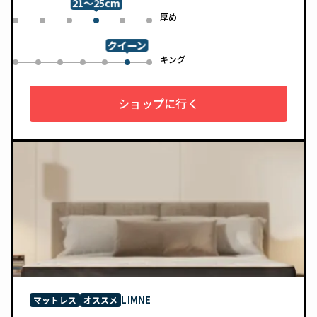
21～25cm
め
厚め
0
1
2
4
5
3
クイーン
ル
キング
0
1
2
3
4
6
5
ショップに行く
LIMNE
マットレス
オススメ