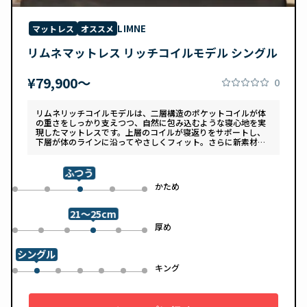
LIMNE
マットレス
オススメ
リムネマットレス リッチコイルモデル シングル
¥79,900〜
0
リムネリッチコイルモデルは、二層構造のポケットコイルが体
の重さをしっかり支えつつ、自然に包み込むような寝心地を実
現したマットレスです。上層のコイルが寝返りをサポートし、
下層が体のラインに沿ってやさしくフィット。さらに新素材
「スフェアーtypeC」によって、ふんわりとした肌あたりと高
い通気性を両立しています。デザインは落ち着いたグレートー
ンで、カバーは自宅で洗濯可能。清潔さと快適さの両方を追求
ふつう
した一枚です。
め
かため
0
1
3
4
2
21～25cm
め
厚め
0
1
2
4
5
3
シングル
ル
キング
0
2
3
4
5
6
1