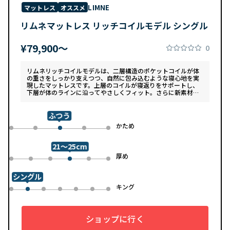
LIMNE
マットレス
オススメ
リムネマットレス リッチコイルモデル シングル
¥79,900〜
0
リムネリッチコイルモデルは、二層構造のポケットコイルが体
の重さをしっかり支えつつ、自然に包み込むような寝心地を実
現したマットレスです。上層のコイルが寝返りをサポートし、
下層が体のラインに沿ってやさしくフィット。さらに新素材
「スフェアーtypeC」によって、ふんわりとした肌あたりと高
い通気性を両立しています。デザインは落ち着いたグレートー
ンで、カバーは自宅で洗濯可能。清潔さと快適さの両方を追求
ふつう
した一枚です。
め
かため
0
1
3
4
2
21～25cm
め
厚め
0
1
2
4
5
3
シングル
ル
キング
0
2
3
4
5
6
1
ショップに行く