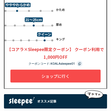
やややわらかめ
め
かため
0
2
3
4
1
21～25cm
め
厚め
0
1
2
4
5
3
クイーン
ル
キング
0
1
2
3
4
6
5
【コアラ×Sleepee限定クーポン】 クーポン利用で
1,000円OFF
クーポンコード:
KOALAsleepee01
ショップに行く
オススメ記事