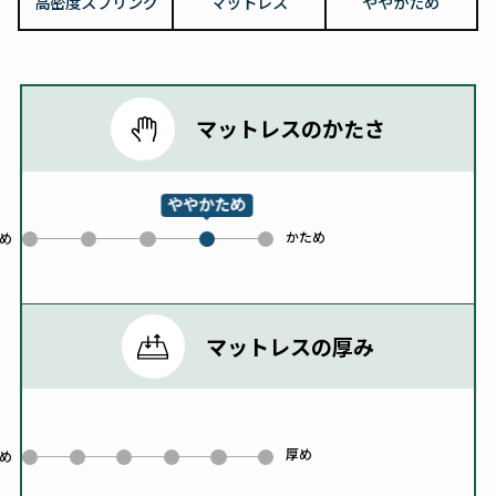
高密度スプリング
マットレス
ややかため
マットレスのかたさ
ややかため
かため
0
1
2
4
め
3
マットレスの厚み
厚め
0
1
2
3
4
5
め