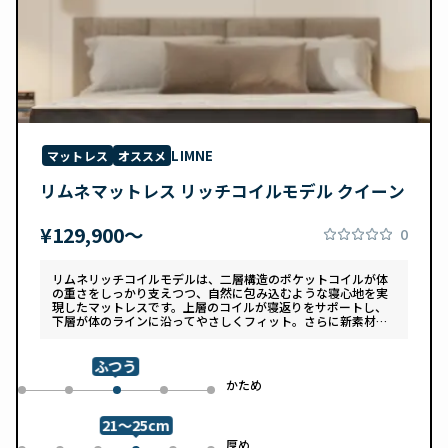
LIMNE
マットレス
オススメ
リムネマットレス リッチコイルモデル クイーン
¥129,900〜
0
リムネリッチコイルモデルは、二層構造のポケットコイルが体
の重さをしっかり支えつつ、自然に包み込むような寝心地を実
現したマットレスです。上層のコイルが寝返りをサポートし、
下層が体のラインに沿ってやさしくフィット。さらに新素材
「スフェアーtypeC」によって、ふんわりとした肌あたりと高
い通気性を両立しています。デザインは落ち着いたグレートー
ンで、カバーは自宅で洗濯可能。清潔さと快適さの両方を追求
ふつう
した一枚です。
め
かため
0
1
3
4
2
21～25cm
め
厚め