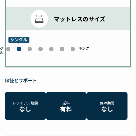
マットレスのサイズ
シングル
キング
0
2
3
4
5
6
グ
ル
1
保証とサポート
トライアル期間
送料
保障期間
なし
有料
なし