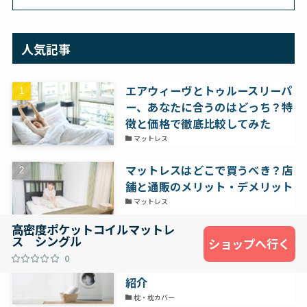
人気記事
エアウィーヴとトゥルースリーパ
ー、あなたに合うのはどっち？特
徴と価格で徹底比較してみた
マットレス
マットレスはどこで買うべき？店
舗と通販のメリット・デメリット
マットレス
高密度ポケットコイルマットレ
ス シングル
ショップへ行く
枕を乾燥機にかけるのは危険？正
0
しい洗濯方法と汚れを防ぐコツを
紹介
枕・枕カバー