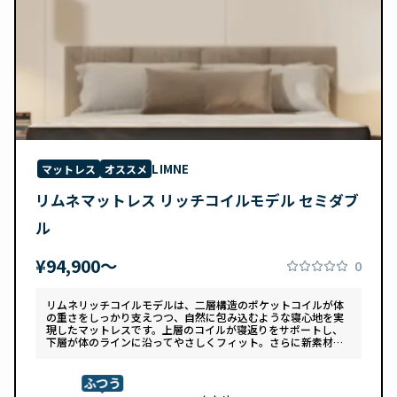
LIMNE
マットレス
オススメ
リムネマットレス リッチコイルモデル セミダブ
ル
¥94,900〜
0
リムネリッチコイルモデルは、二層構造のポケットコイルが体
の重さをしっかり支えつつ、自然に包み込むような寝心地を実
現したマットレスです。上層のコイルが寝返りをサポートし、
下層が体のラインに沿ってやさしくフィット。さらに新素材
「スフェアーtypeC」によって、ふんわりとした肌あたりと高
い通気性を両立しています。デザインは落ち着いたグレートー
ンで、カバーは自宅で洗濯可能。清潔さと快適さの両方を追求
ふつう
した一枚です。