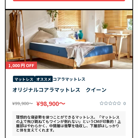
1,000 円 OFF
コアラマットレス
マットレス
オススメ
オリジナルコアラマットレス クイーン
〜
¥98,900
0
¥99,900〜
理想的な寝姿勢を保つことができるマットレス。「マットレス
の上で飛び跳ねてもワインが倒れない」というCMが印象的！上
層部はやわらかく、中間層は衝撃を吸収し、下層部はしっかり
と体を支えてくれます。