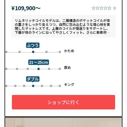
¥109,900〜
0
リムネリッチコイルモデルは、二層構造のポケットコイルが体
の重さをしっかり支えつつ、自然に包み込むような寝心地を実
現したマットレスです。上層のコイルが寝返りをサポートし、
下層が体のラインに沿ってやさしくフィット。さらに新素材
「スフェアーtypeC」によって、ふんわりとした肌あたりと高
い通気性を両立しています。デザインは落ち着いたグレートー
ンで、カバーは自宅で洗濯可能。清潔さと快適さの両方を追求
ふつう
した一枚です。
め
かため
0
1
3
4
2
21～25cm
め
厚め
0
1
2
4
5
3
ダブル
ル
キング
0
1
2
4
5
6
3
ショップに行く