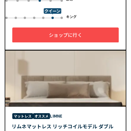
0
1
2
4
5
3
クイーン
ル
キング
0
1
2
3
4
6
5
ショップに行く
LIMNE
マットレス
オススメ
リムネマットレス リッチコイルモデル ダブル