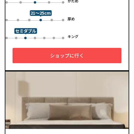
め
かため
0
1
3
4
2
21～25cm
め
厚め
0
1
2
4
5
3
セミダブル
ル
キング
0
1
3
4
5
6
2
ショップに行く