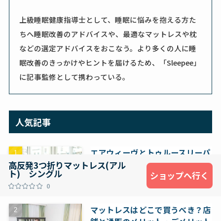
上級睡眠健康指導士として、睡眠に悩みを抱える方た
ちへ睡眠改善のアドバイスや、最適なマットレスや枕
などの選定アドバイスをおこなう。より多くの人に睡
眠改善のきっかけやヒントを届けるため、「Sleepee」
に記事監修として携わっている。
人気記事
エアウィーヴとトゥルースリーパ
ー、あなたに合うのはどっち？特
高反発3つ折りマットレス(アル
ト) シングル
ショップへ行く
徴と価格で徹底比較してみた
0
マットレス
マットレスはどこで買うべき？店