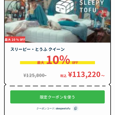
最大 10 ％ 0FF
スリーピー・とうふ クイーン
10％
最大
0FF
¥113,220
¥125,800-
〜
税込
限定クーポンを使う
クーポンコード:
sleepeetofu