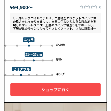
¥94,900〜
0
リムネリッチコイルモデルは、二層構造のポケットコイルが体
の重さをしっかり支えつつ、自然に包み込むような寝心地を実
現したマットレスです。上層のコイルが寝返りをサポートし、
下層が体のラインに沿ってやさしくフィット。さらに新素材
「スフェアーtypeC」によって、ふんわりとした肌あたりと高
い通気性を両立しています。デザインは落ち着いたグレートー
ンで、カバーは自宅で洗濯可能。清潔さと快適さの両方を追求
ふつう
した一枚です。
め
かため
0
1
3
4
2
21～25cm
め
厚め
0
1
2
4
5
3
セミダブル
ル
キング
0
1
3
4
5
6
2
ショップに行く