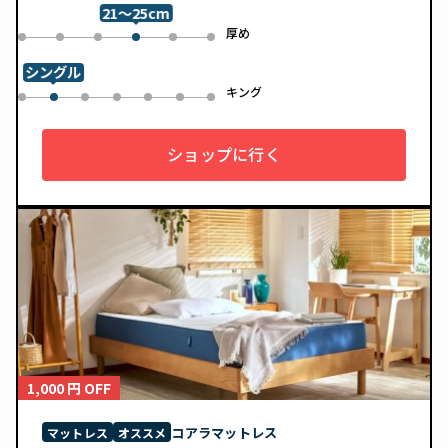
21～25cm
め
厚め
0
1
2
4
5
3
シングル
ル
キング
0
2
3
4
5
6
1
ショップに行く
1,000 円 OFF
コアラマットレス
マットレス
オススメ