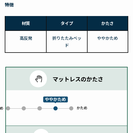
特徴
材質
タイプ
かたさ
高反発
折りたたみベッ
ややかため
ド
マットレスのかたさ
ややかため
かため
0
1
2
4
め
3