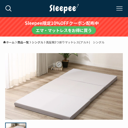
Sleepee限定10%OFFクーポン配布中
エマ・マットレスをお得に買う
ホーム
商品一覧
シングル
高反発3つ折りマットレス(アルト) シングル