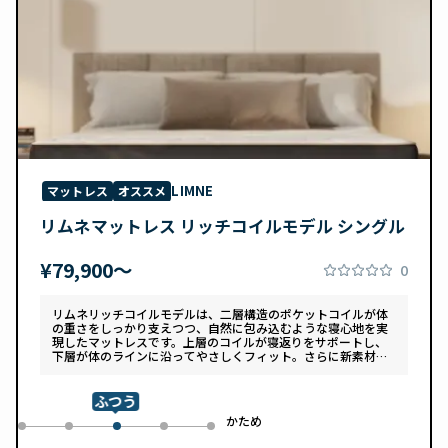
LIMNE
マットレス
オススメ
リムネマットレス リッチコイルモデル シングル
¥79,900〜
0
リムネリッチコイルモデルは、二層構造のポケットコイルが体
の重さをしっかり支えつつ、自然に包み込むような寝心地を実
現したマットレスです。上層のコイルが寝返りをサポートし、
下層が体のラインに沿ってやさしくフィット。さらに新素材
「スフェアーtypeC」によって、ふんわりとした肌あたりと高
い通気性を両立しています。デザインは落ち着いたグレートー
ンで、カバーは自宅で洗濯可能。清潔さと快適さの両方を追求
ふつう
した一枚です。
め
かため
0
1
3
4
2