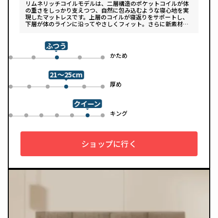
リムネリッチコイルモデルは、二層構造のポケットコイルが体
の重さをしっかり支えつつ、自然に包み込むような寝心地を実
現したマットレスです。上層のコイルが寝返りをサポートし、
下層が体のラインに沿ってやさしくフィット。さらに新素材
「スフェアーtypeC」によって、ふんわりとした肌あたりと高
い通気性を両立しています。デザインは落ち着いたグレートー
ンで、カバーは自宅で洗濯可能。清潔さと快適さの両方を追求
ふつう
した一枚です。
め
かため
0
1
3
4
2
21～25cm
め
厚め
0
1
2
4
5
3
クイーン
ル
キング
0
1
2
3
4
6
5
ショップに行く