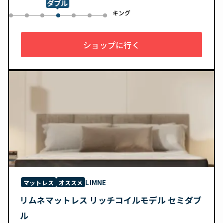
ダブル
ル
キング
0
1
2
4
5
6
3
ショップに行く
LIMNE
マットレス
オススメ
リムネマットレス リッチコイルモデル セミダブ
ル