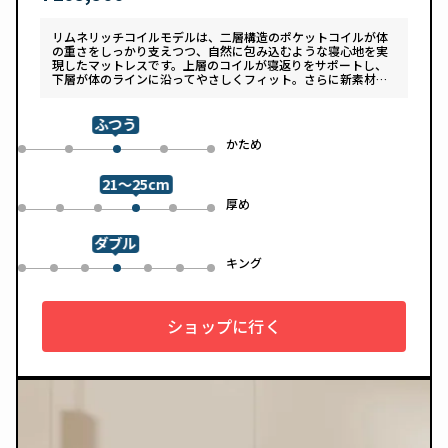
リムネリッチコイルモデルは、二層構造のポケットコイルが体
の重さをしっかり支えつつ、自然に包み込むような寝心地を実
現したマットレスです。上層のコイルが寝返りをサポートし、
下層が体のラインに沿ってやさしくフィット。さらに新素材
「スフェアーtypeC」によって、ふんわりとした肌あたりと高
い通気性を両立しています。デザインは落ち着いたグレートー
ンで、カバーは自宅で洗濯可能。清潔さと快適さの両方を追求
ふつう
した一枚です。
め
かため
0
1
3
4
2
21～25cm
め
厚め
0
1
2
4
5
3
ダブル
ル
キング
0
1
2
4
5
6
3
ショップに行く