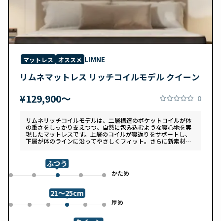
LIMNE
マットレス
オススメ
リムネマットレス リッチコイルモデル クイーン
¥129,900〜
0
リムネリッチコイルモデルは、二層構造のポケットコイルが体
の重さをしっかり支えつつ、自然に包み込むような寝心地を実
現したマットレスです。上層のコイルが寝返りをサポートし、
下層が体のラインに沿ってやさしくフィット。さらに新素材
「スフェアーtypeC」によって、ふんわりとした肌あたりと高
い通気性を両立しています。デザインは落ち着いたグレートー
ンで、カバーは自宅で洗濯可能。清潔さと快適さの両方を追求
ふつう
した一枚です。
め
かため
0
1
3
4
2
21～25cm
め
厚め
0
1
2
4
5
3