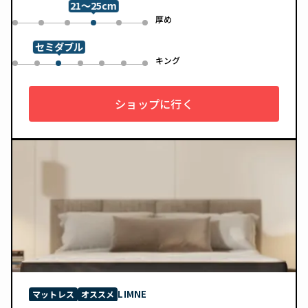
21～25cm
め
厚め
0
1
2
4
5
3
セミダブル
ル
キング
0
1
3
4
5
6
2
ショップに行く
LIMNE
マットレス
オススメ