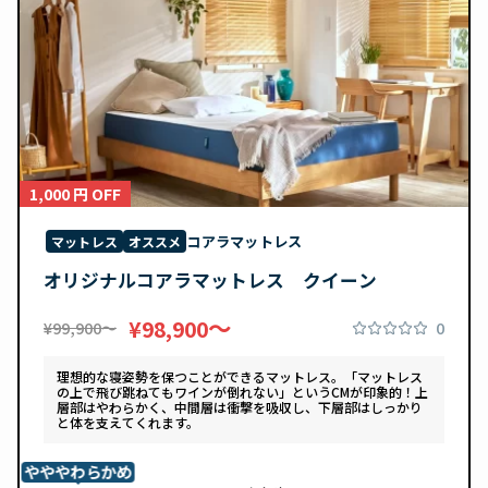
1,000 円 OFF
コアラマットレス
マットレス
オススメ
オリジナルコアラマットレス クイーン
〜
¥98,900
0
¥99,900〜
理想的な寝姿勢を保つことができるマットレス。「マットレス
の上で飛び跳ねてもワインが倒れない」というCMが印象的！上
層部はやわらかく、中間層は衝撃を吸収し、下層部はしっかり
と体を支えてくれます。
やややわらかめ