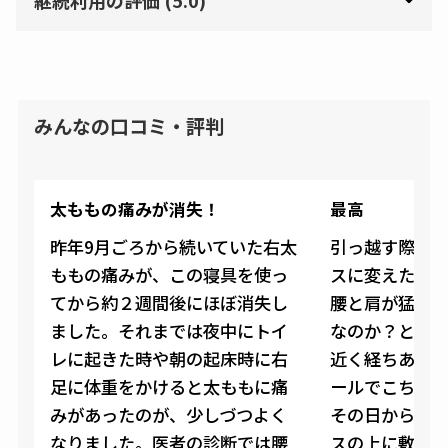
みんなの口コミ・評判
太ももの痛みが消失！
最高
昨年9月ごろから続いていた右太
引っ越す際に
ももの痛みが、この寝具を使っ
スに変えたん
てから約２週間後にほぼ消失し
腰と肩が猛烈
ました。それまでは夜中にトイ
なのか？とごま
レに起きた時や朝の起床時に右
近く経ちあま
足に体重をかけると太ももに痛
ールでこちら
みがあったのが、少しづつよく
その日からす
なりました。医者の診断では腰
スの上に敷い