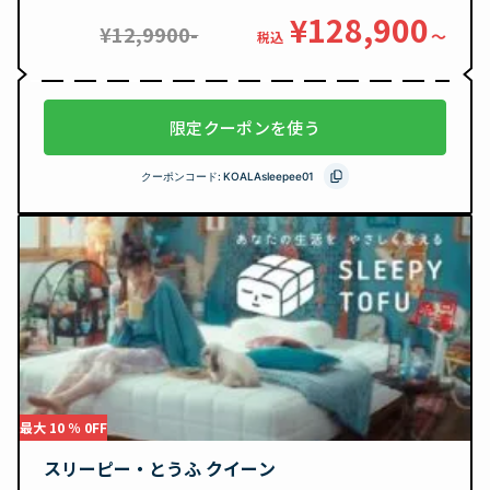
¥128,900
¥12,9900-
〜
税込
限定クーポンを使う
クーポンコード:
KOALAsleepee01
最大 10 ％ 0FF
スリーピー・とうふ クイーン