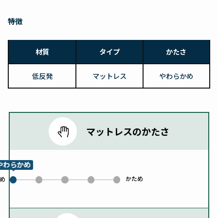
特徴
材質
タイプ
かたさ
低反発
マットレス
やわらかめ
マットレスのかたさ
やわらかめ
かため
1
2
3
4
め
0