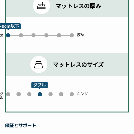
マットレスの厚み
～9cm以下
厚め
1
2
3
4
5
め
0
マットレスのサイズ
ダブル
キング
0
1
2
4
5
6
グ
ル
3
保証とサポート