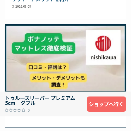
2026.08.08
トゥルースリーパー プレミアム
ボナノッテマットレスの口コミ・評判＆メリッ
5cm ダブル
ショップへ行く
ト・デメリットを紹介
0
2026.08.08