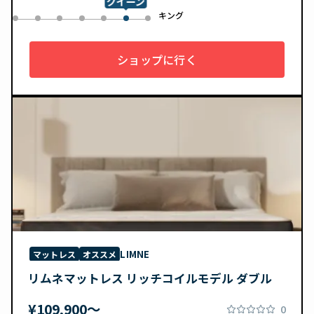
クイーン
ル
キング
0
1
2
3
4
6
5
ショップに行く
LIMNE
マットレス
オススメ
リムネマットレス リッチコイルモデル ダブル
¥109,900〜
0