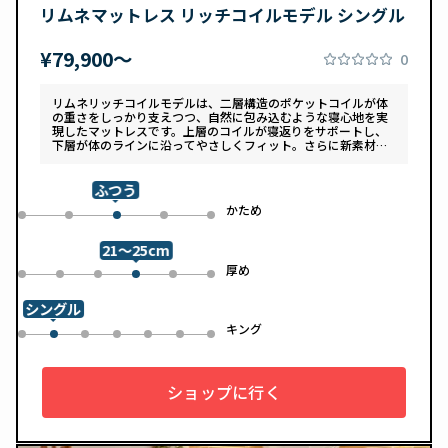
リムネマットレス リッチコイルモデル シングル
¥79,900〜
0
リムネリッチコイルモデルは、二層構造のポケットコイルが体
の重さをしっかり支えつつ、自然に包み込むような寝心地を実
現したマットレスです。上層のコイルが寝返りをサポートし、
下層が体のラインに沿ってやさしくフィット。さらに新素材
「スフェアーtypeC」によって、ふんわりとした肌あたりと高
い通気性を両立しています。デザインは落ち着いたグレートー
ンで、カバーは自宅で洗濯可能。清潔さと快適さの両方を追求
ふつう
した一枚です。
め
かため
0
1
3
4
2
21～25cm
め
厚め
0
1
2
4
5
3
シングル
ル
キング
0
2
3
4
5
6
1
ショップに行く