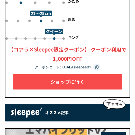
め
かため
0
2
3
4
1
21～25cm
め
厚め
0
1
2
4
5
3
クイーン
ル
キング
0
1
2
3
4
6
5
【コアラ×Sleepee限定クーポン】 クーポン利用で
1,000円OFF
クーポンコード:
KOALAsleepee01
ショップに行く
オススメ記事