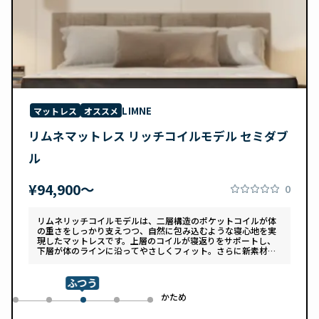
LIMNE
マットレス
オススメ
リムネマットレス リッチコイルモデル セミダブ
ル
¥94,900〜
0
リムネリッチコイルモデルは、二層構造のポケットコイルが体
の重さをしっかり支えつつ、自然に包み込むような寝心地を実
現したマットレスです。上層のコイルが寝返りをサポートし、
下層が体のラインに沿ってやさしくフィット。さらに新素材
「スフェアーtypeC」によって、ふんわりとした肌あたりと高
い通気性を両立しています。デザインは落ち着いたグレートー
ンで、カバーは自宅で洗濯可能。清潔さと快適さの両方を追求
ふつう
した一枚です。
め
かため
0
1
3
4
2