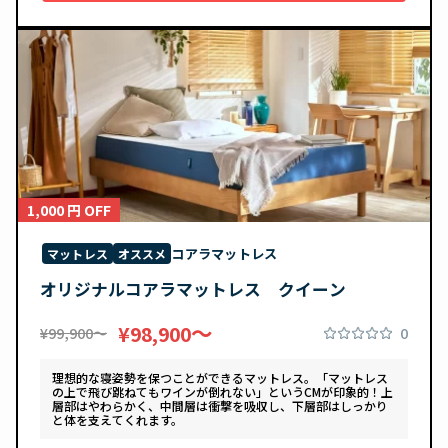
1,000 円 OFF
コアラマットレス
マットレス
オススメ
オリジナルコアラマットレス クイーン
〜
¥98,900
0
¥99,900〜
理想的な寝姿勢を保つことができるマットレス。「マットレス
の上で飛び跳ねてもワインが倒れない」というCMが印象的！上
層部はやわらかく、中間層は衝撃を吸収し、下層部はしっかり
と体を支えてくれます。