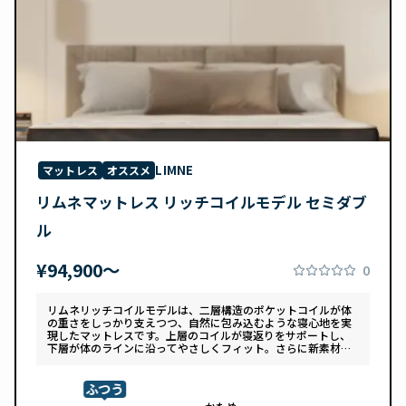
LIMNE
マットレス
オススメ
リムネマットレス リッチコイルモデル セミダブ
ル
¥94,900〜
0
リムネリッチコイルモデルは、二層構造のポケットコイルが体
の重さをしっかり支えつつ、自然に包み込むような寝心地を実
現したマットレスです。上層のコイルが寝返りをサポートし、
下層が体のラインに沿ってやさしくフィット。さらに新素材
「スフェアーtypeC」によって、ふんわりとした肌あたりと高
い通気性を両立しています。デザインは落ち着いたグレートー
ンで、カバーは自宅で洗濯可能。清潔さと快適さの両方を追求
ふつう
した一枚です。