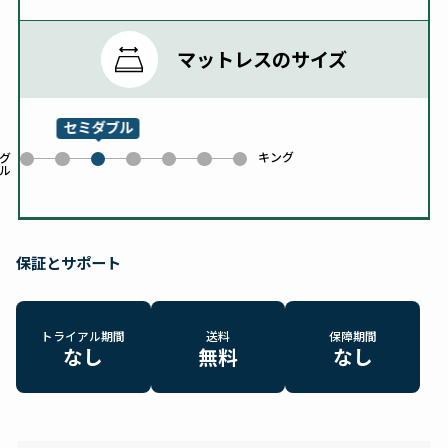
マットレスのサイズ
セミダブル
キング
0
1
3
4
5
6
グ
ル
2
保証とサポート
トライアル期間
送料
保障期間
なし
無料
なし