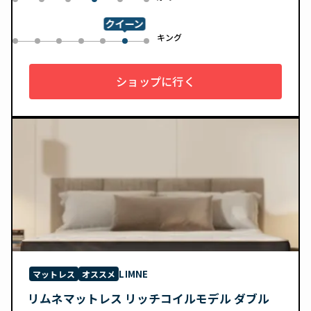
0
1
2
4
5
3
クイーン
ル
キング
0
1
2
3
4
6
5
ショップに行く
LIMNE
マットレス
オススメ
リムネマットレス リッチコイルモデル ダブル