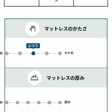
マットレスのかたさ
ふつう
かため
0
1
3
4
め
2
マットレスの厚み
厚め
0
1
2
3
4
5
め