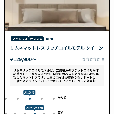
LIMNE
マットレス
オススメ
リムネマットレス リッチコイルモデル クイーン
¥129,900〜
0
リムネリッチコイルモデルは、二層構造のポケットコイルが体
の重さをしっかり支えつつ、自然に包み込むような寝心地を実
現したマットレスです。上層のコイルが寝返りをサポートし、
下層が体のラインに沿ってやさしくフィット。さらに新素材
「スフェアーtypeC」によって、ふんわりとした肌あたりと高
い通気性を両立しています。デザインは落ち着いたグレートー
ンで、カバーは自宅で洗濯可能。清潔さと快適さの両方を追求
ふつう
した一枚です。
め
かため
0
1
3
4
2
21～25cm
め
厚め