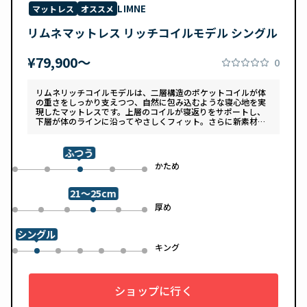
LIMNE
マットレス
オススメ
リムネマットレス リッチコイルモデル シングル
¥79,900〜
0
リムネリッチコイルモデルは、二層構造のポケットコイルが体
の重さをしっかり支えつつ、自然に包み込むような寝心地を実
現したマットレスです。上層のコイルが寝返りをサポートし、
下層が体のラインに沿ってやさしくフィット。さらに新素材
「スフェアーtypeC」によって、ふんわりとした肌あたりと高
い通気性を両立しています。デザインは落ち着いたグレートー
ンで、カバーは自宅で洗濯可能。清潔さと快適さの両方を追求
ふつう
した一枚です。
め
かため
0
1
3
4
2
21～25cm
め
厚め
0
1
2
4
5
3
シングル
ル
キング
0
2
3
4
5
6
1
ショップに行く