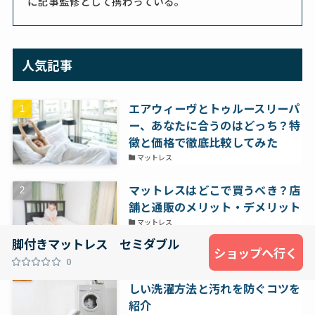
に記事監修として携わっている。
人気記事
エアウィーヴとトゥルースリーパ
ー、あなたに合うのはどっち？特
徴と価格で徹底比較してみた
マットレス
マットレスはどこで買うべき？店
舗と通販のメリット・デメリット
マットレス
脚付きマットレス セミダブル
ショップへ行く
0
枕を乾燥機にかけるのは危険？正
しい洗濯方法と汚れを防ぐコツを
紹介