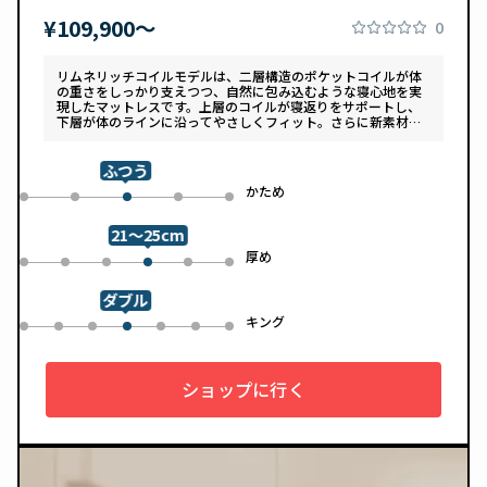
¥109,900〜
0
リムネリッチコイルモデルは、二層構造のポケットコイルが体
の重さをしっかり支えつつ、自然に包み込むような寝心地を実
現したマットレスです。上層のコイルが寝返りをサポートし、
下層が体のラインに沿ってやさしくフィット。さらに新素材
「スフェアーtypeC」によって、ふんわりとした肌あたりと高
い通気性を両立しています。デザインは落ち着いたグレートー
ンで、カバーは自宅で洗濯可能。清潔さと快適さの両方を追求
ふつう
した一枚です。
め
かため
0
1
3
4
2
21～25cm
め
厚め
0
1
2
4
5
3
ダブル
ル
キング
0
1
2
4
5
6
3
ショップに行く