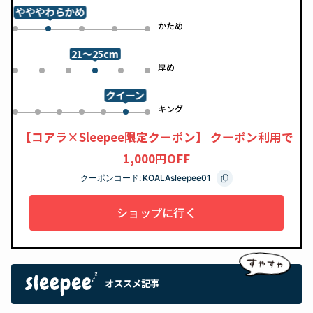
やややわらかめ
め
かため
0
2
3
4
1
21～25cm
め
厚め
0
1
2
4
5
3
クイーン
ル
キング
0
1
2
3
4
6
5
【コアラ×Sleepee限定クーポン】 クーポン利用で
1,000円OFF
クーポンコード:
KOALAsleepee01
ショップに行く
オススメ記事