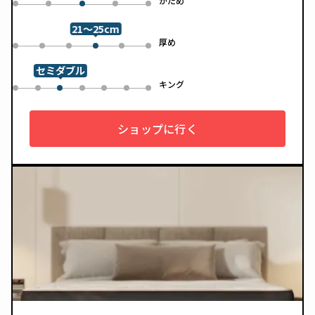
め
かため
0
1
3
4
2
21～25cm
め
厚め
0
1
2
4
5
3
セミダブル
ル
キング
0
1
3
4
5
6
2
ショップに行く