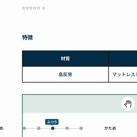
0
特徴
材質
高反発
マットレス
ふつう
め
かため
0
1
3
4
2