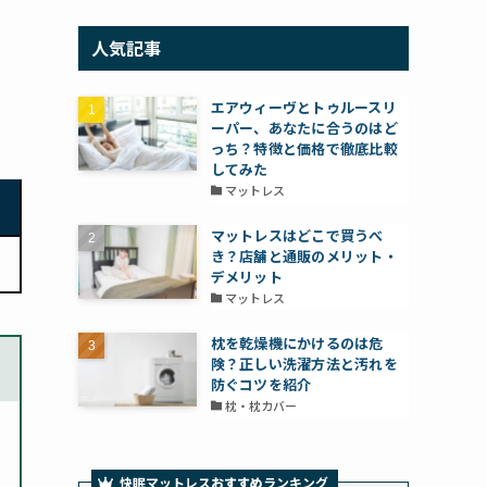
人気記事
エアウィーヴとトゥルースリ
ーパー、あなたに合うのはど
っち？特徴と価格で徹底比較
してみた
マットレス
マットレスはどこで買うべ
き？店舗と通販のメリット・
デメリット
マットレス
枕を乾燥機にかけるのは危
険？正しい洗濯方法と汚れを
防ぐコツを紹介
枕・枕カバー
快眠マットレス
おすすめ
ランキング