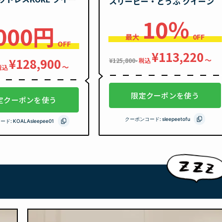
スリーピー・とうふ クイーン
10％
,000円
最大
0FF
OFF
¥113,220
〜
¥128,900
¥125,800-
税込
〜
税込
限定クーポンを使う
定クーポンを使う
クーポンコード:
sleepeetofu
ード:
KOALAsleepee01