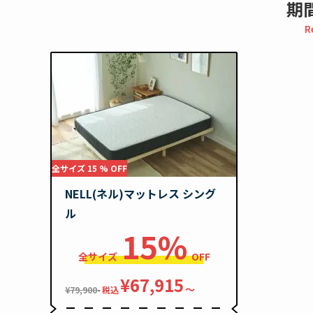
期
R
全サイズ 15 % OFF
NELL(ネル)マットレス シング
ル
15%
全サイズ
OFF
¥67,915
〜
¥79,900-
税込