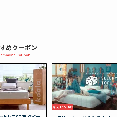
すめクーポン
commend Coupon
最大 10 ％ 0FF
ットレスKORE クイー