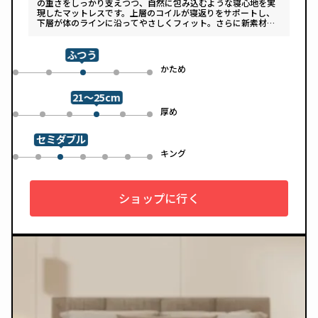
の重さをしっかり支えつつ、自然に包み込むような寝心地を実
現したマットレスです。上層のコイルが寝返りをサポートし、
下層が体のラインに沿ってやさしくフィット。さらに新素材
「スフェアーtypeC」によって、ふんわりとした肌あたりと高
い通気性を両立しています。デザインは落ち着いたグレートー
ンで、カバーは自宅で洗濯可能。清潔さと快適さの両方を追求
ふつう
した一枚です。
め
かため
0
1
3
4
2
21～25cm
め
厚め
0
1
2
4
5
3
セミダブル
ル
キング
0
1
3
4
5
6
2
ショップに行く