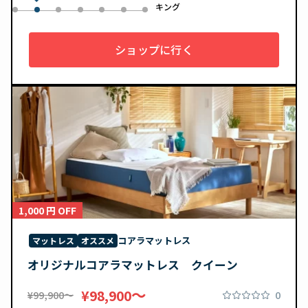
ル
キング
0
2
3
4
5
6
1
ショップに行く
1,000 円 OFF
コアラマットレス
マットレス
オススメ
オリジナルコアラマットレス クイーン
〜
¥98,900
0
¥99,900〜