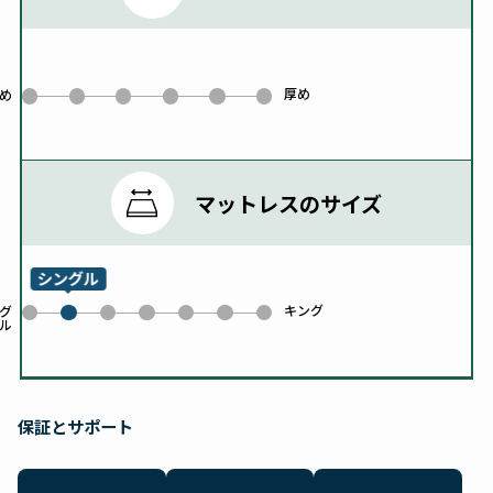
厚め
0
1
2
3
4
5
め
マットレスのサイズ
シングル
キング
0
2
3
4
5
6
グ
ル
1
保証とサポート