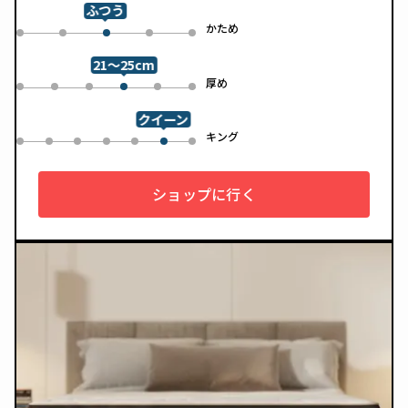
ンで、カバーは自宅で洗濯可能。清潔さと快適さの両方を追求
ふつう
した一枚です。
め
かため
0
1
3
4
2
21～25cm
め
厚め
0
1
2
4
5
3
クイーン
ル
キング
0
1
2
3
4
6
5
ショップに行く