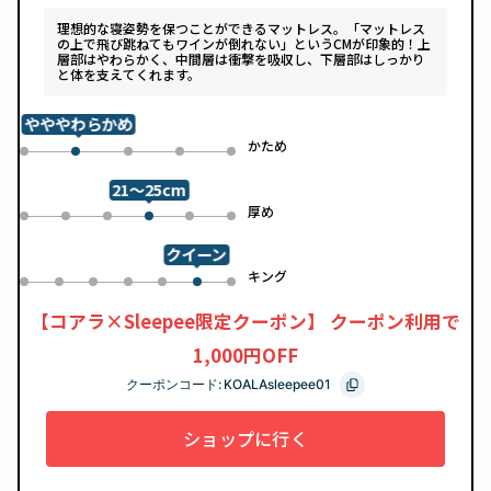
理想的な寝姿勢を保つことができるマットレス。「マットレス
の上で飛び跳ねてもワインが倒れない」というCMが印象的！上
層部はやわらかく、中間層は衝撃を吸収し、下層部はしっかり
と体を支えてくれます。
やややわらかめ
め
かため
0
2
3
4
1
21～25cm
め
厚め
0
1
2
4
5
3
クイーン
ル
キング
0
1
2
3
4
6
5
【コアラ×Sleepee限定クーポン】 クーポン利用で
1,000円OFF
クーポンコード:
KOALAsleepee01
ショップに行く