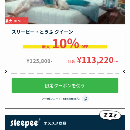
最大 10 ％ 0FF
スリーピー・とうふ クイーン
10％
最大
0FF
¥113,220
¥125,800-
〜
税込
限定クーポンを使う
クーポンコード:
sleepeetofu
オススメ商品