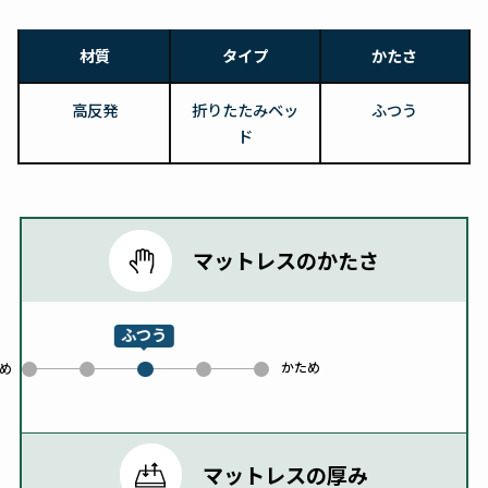
材質
タイプ
かたさ
高反発
折りたたみベッ
ふつう
ド
マットレスのかたさ
ふつう
かため
0
1
3
4
め
2
マットレスの厚み