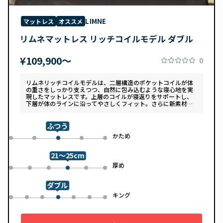
LIMNE
マットレス
オススメ
リムネマットレス リッチコイルモデル ダブル
¥109,900〜
0
リムネリッチコイルモデルは、二層構造のポケットコイルが体
の重さをしっかり支えつつ、自然に包み込むような寝心地を実
現したマットレスです。上層のコイルが寝返りをサポートし、
下層が体のラインに沿ってやさしくフィット。さらに新素材
「スフェアーtypeC」によって、ふんわりとした肌あたりと高
い通気性を両立しています。デザインは落ち着いたグレートー
ンで、カバーは自宅で洗濯可能。清潔さと快適さの両方を追求
ふつう
した一枚です。
め
かため
0
1
3
4
2
21～25cm
め
厚め
0
1
2
4
5
3
ダブル
ル
キング
0
1
2
4
5
6
3