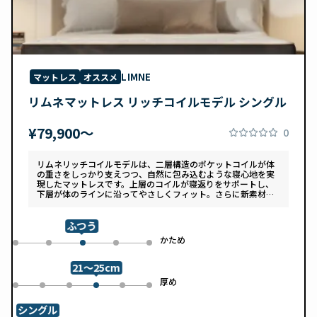
LIMNE
マットレス
オススメ
リムネマットレス リッチコイルモデル シングル
¥79,900〜
0
リムネリッチコイルモデルは、二層構造のポケットコイルが体
の重さをしっかり支えつつ、自然に包み込むような寝心地を実
現したマットレスです。上層のコイルが寝返りをサポートし、
下層が体のラインに沿ってやさしくフィット。さらに新素材
「スフェアーtypeC」によって、ふんわりとした肌あたりと高
い通気性を両立しています。デザインは落ち着いたグレートー
ンで、カバーは自宅で洗濯可能。清潔さと快適さの両方を追求
ふつう
した一枚です。
め
かため
0
1
3
4
2
21～25cm
め
厚め
0
1
2
4
5
3
シングル