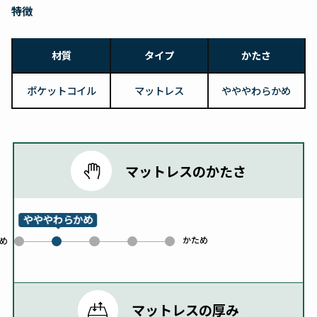
特徴
材質
タイプ
かたさ
ポケットコイル
マットレス
やややわらかめ
マットレスのかたさ
やややわらかめ
かため
0
2
3
4
め
1
マットレスの厚み