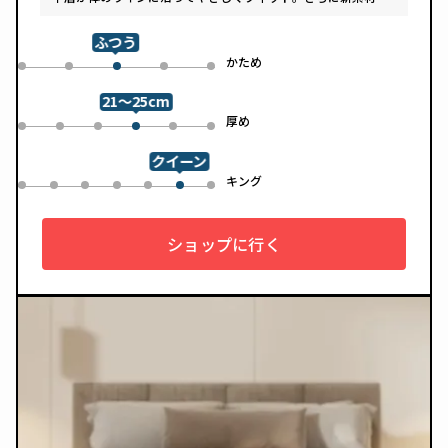
「スフェアーtypeC」によって、ふんわりとした肌あたりと高
い通気性を両立しています。デザインは落ち着いたグレートー
ンで、カバーは自宅で洗濯可能。清潔さと快適さの両方を追求
ふつう
した一枚です。
め
かため
0
1
3
4
2
21～25cm
め
厚め
0
1
2
4
5
3
クイーン
ル
キング
0
1
2
3
4
6
5
ショップに行く