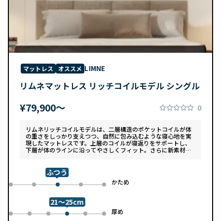
LIMNE
マットレス
オススメ
リムネマットレス リッチコイルモデル シングル
¥79,900〜
0
リムネリッチコイルモデルは、二層構造のポケットコイルが体
の重さをしっかり支えつつ、自然に包み込むような寝心地を実
現したマットレスです。上層のコイルが寝返りをサポートし、
下層が体のラインに沿ってやさしくフィット。さらに新素材
「スフェアーtypeC」によって、ふんわりとした肌あたりと高
い通気性を両立しています。デザインは落ち着いたグレートー
ンで、カバーは自宅で洗濯可能。清潔さと快適さの両方を追求
ふつう
した一枚です。
め
かため
0
1
3
4
2
21～25cm
め
厚め
0
1
2
4
5
3