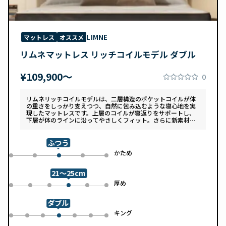
LIMNE
マットレス
オススメ
リムネマットレス リッチコイルモデル ダブル
¥109,900〜
0
リムネリッチコイルモデルは、二層構造のポケットコイルが体
の重さをしっかり支えつつ、自然に包み込むような寝心地を実
現したマットレスです。上層のコイルが寝返りをサポートし、
下層が体のラインに沿ってやさしくフィット。さらに新素材
「スフェアーtypeC」によって、ふんわりとした肌あたりと高
い通気性を両立しています。デザインは落ち着いたグレートー
ンで、カバーは自宅で洗濯可能。清潔さと快適さの両方を追求
ふつう
した一枚です。
め
かため
0
1
3
4
2
21～25cm
め
厚め
0
1
2
4
5
3
ダブル
ル
キング
0
1
2
4
5
6
3