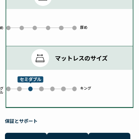
厚め
0
1
2
3
4
5
め
マットレスのサイズ
セミダブル
キング
0
1
3
4
5
6
グ
ル
2
保証とサポート