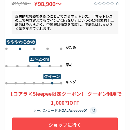
〜
¥98,900
0
¥99,900〜
理想的な寝姿勢を保つことができるマットレス。「マットレス
の上で飛び跳ねてもワインが倒れない」というCMが印象的！上
層部はやわらかく、中間層は衝撃を吸収し、下層部はしっかり
と体を支えてくれます。
やややわらかめ
め
かため
0
2
3
4
1
21～25cm
め
厚め
0
1
2
4
5
3
クイーン
ル
キング
0
1
2
3
4
6
5
【コアラ×Sleepee限定クーポン】 クーポン利用で
1,000円OFF
クーポンコード:
KOALAsleepee01
ショップに行く