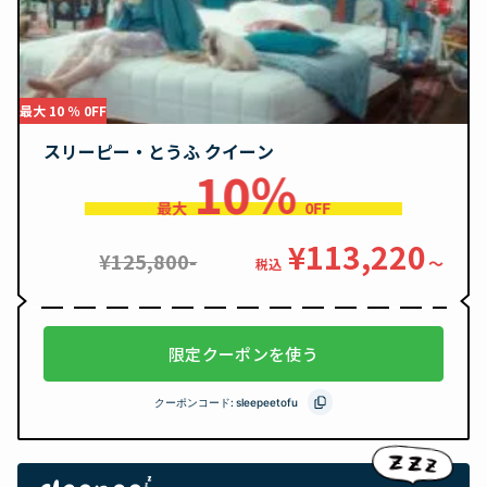
最大 10 ％ 0FF
スリーピー・とうふ クイーン
10％
最大
0FF
¥113,220
¥125,800-
〜
税込
限定クーポンを使う
クーポンコード:
sleepeetofu