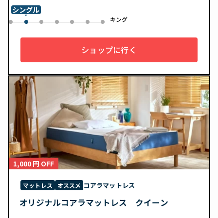
シングル
ル
キング
0
2
3
4
5
6
1
ショップに行く
1,000 円 OFF
コアラマットレス
マットレス
オススメ
オリジナルコアラマットレス クイーン