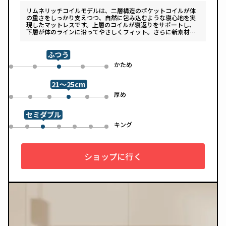
リムネリッチコイルモデルは、二層構造のポケットコイルが体
の重さをしっかり支えつつ、自然に包み込むような寝心地を実
現したマットレスです。上層のコイルが寝返りをサポートし、
下層が体のラインに沿ってやさしくフィット。さらに新素材
「スフェアーtypeC」によって、ふんわりとした肌あたりと高
い通気性を両立しています。デザインは落ち着いたグレートー
ンで、カバーは自宅で洗濯可能。清潔さと快適さの両方を追求
ふつう
した一枚です。
め
かため
0
1
3
4
2
21～25cm
め
厚め
0
1
2
4
5
3
セミダブル
ル
キング
0
1
3
4
5
6
2
ショップに行く