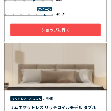
0
1
2
4
5
3
クイーン
ル
キング
0
1
2
3
4
6
5
ショップに行く
LIMNE
マットレス
オススメ
リムネマットレス リッチコイルモデル ダブル