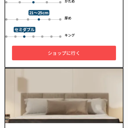
め
かため
0
1
3
4
2
21～25cm
め
厚め
0
1
2
4
5
3
セミダブル
ル
キング
0
1
3
4
5
6
2
ショップに行く