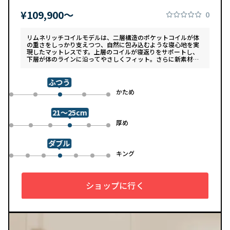
¥109,900〜
0
リムネリッチコイルモデルは、二層構造のポケットコイルが体
の重さをしっかり支えつつ、自然に包み込むような寝心地を実
現したマットレスです。上層のコイルが寝返りをサポートし、
下層が体のラインに沿ってやさしくフィット。さらに新素材
「スフェアーtypeC」によって、ふんわりとした肌あたりと高
い通気性を両立しています。デザインは落ち着いたグレートー
ンで、カバーは自宅で洗濯可能。清潔さと快適さの両方を追求
ふつう
した一枚です。
め
かため
0
1
3
4
2
21～25cm
め
厚め
0
1
2
4
5
3
ダブル
ル
キング
0
1
2
4
5
6
3
ショップに行く