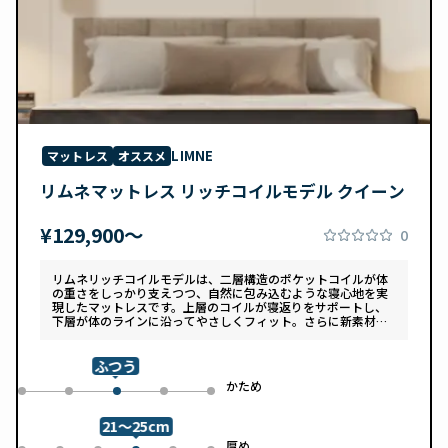
LIMNE
マットレス
オススメ
リムネマットレス リッチコイルモデル クイーン
¥129,900〜
0
リムネリッチコイルモデルは、二層構造のポケットコイルが体
の重さをしっかり支えつつ、自然に包み込むような寝心地を実
現したマットレスです。上層のコイルが寝返りをサポートし、
下層が体のラインに沿ってやさしくフィット。さらに新素材
「スフェアーtypeC」によって、ふんわりとした肌あたりと高
い通気性を両立しています。デザインは落ち着いたグレートー
ンで、カバーは自宅で洗濯可能。清潔さと快適さの両方を追求
ふつう
した一枚です。
め
かため
0
1
3
4
2
21～25cm
め
厚め