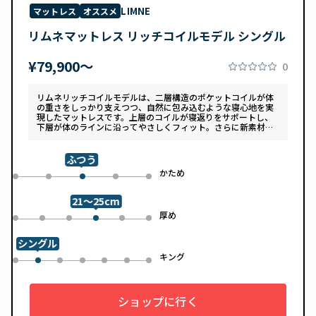
LIMNE
マットレス
オススメ
リムネマットレス リッチコイルモデル シングル
¥79,900〜
0
リムネリッチコイルモデルは、二層構造のポケットコイルが体
の重さをしっかり支えつつ、自然に包み込むような寝心地を実
現したマットレスです。上層のコイルが寝返りをサポートし、
下層が体のラインに沿ってやさしくフィット。さらに新素材
「スフェアーtypeC」によって、ふんわりとした肌あたりと高
い通気性を両立しています。デザインは落ち着いたグレートー
ンで、カバーは自宅で洗濯可能。清潔さと快適さの両方を追求
ふつう
した一枚です。
め
かため
0
1
3
4
2
21～25cm
め
厚め
0
1
2
4
5
3
シングル
ル
キング
0
2
3
4
5
6
1
ショップに行く