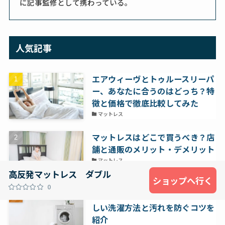
に記事監修として携わっている。
人気記事
エアウィーヴとトゥルースリーパ
ー、あなたに合うのはどっち？特
徴と価格で徹底比較してみた
マットレス
マットレスはどこで買うべき？店
舗と通販のメリット・デメリット
マットレス
高反発マットレス ダブル
ショップへ行く
0
枕を乾燥機にかけるのは危険？正
しい洗濯方法と汚れを防ぐコツを
紹介