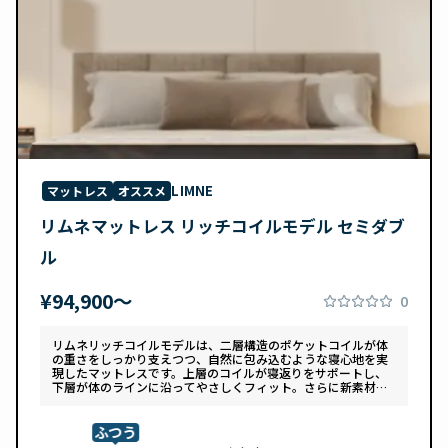
LIMNE
マットレス
オススメ
リムネマットレス リッチコイルモデル セミダブ
ル
¥94,900〜
0
リムネリッチコイルモデルは、二層構造のポケットコイルが体
の重さをしっかり支えつつ、自然に包み込むような寝心地を実
現したマットレスです。上層のコイルが寝返りをサポートし、
下層が体のラインに沿ってやさしくフィット。さらに新素材
「スフェアーtypeC」によって、ふんわりとした肌あたりと高
い通気性を両立しています。デザインは落ち着いたグレートー
ンで、カバーは自宅で洗濯可能。清潔さと快適さの両方を追求
ふつう
した一枚です。