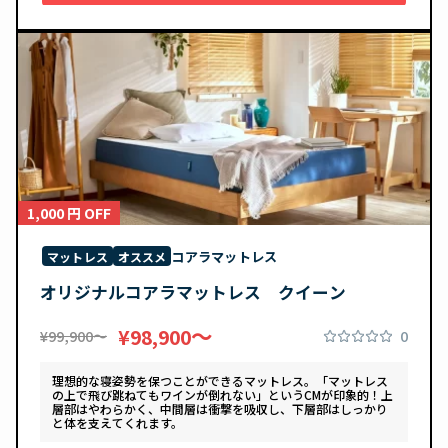
1,000 円 OFF
コアラマットレス
マットレス
オススメ
オリジナルコアラマットレス クイーン
〜
¥98,900
0
¥99,900〜
理想的な寝姿勢を保つことができるマットレス。「マットレス
の上で飛び跳ねてもワインが倒れない」というCMが印象的！上
層部はやわらかく、中間層は衝撃を吸収し、下層部はしっかり
と体を支えてくれます。