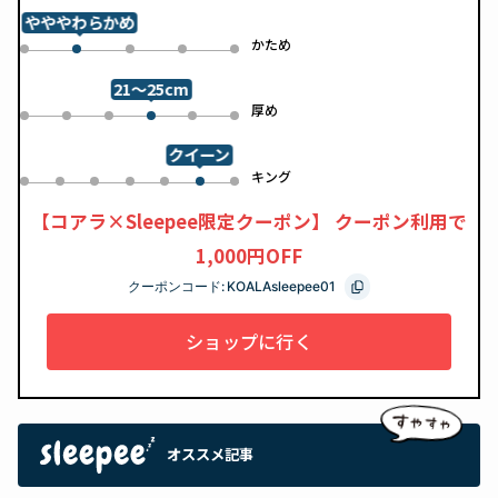
やややわらかめ
め
かため
0
2
3
4
1
21～25cm
め
厚め
0
1
2
4
5
3
クイーン
ル
キング
0
1
2
3
4
6
5
【コアラ×Sleepee限定クーポン】 クーポン利用で
1,000円OFF
クーポンコード:
KOALAsleepee01
ショップに行く
オススメ記事