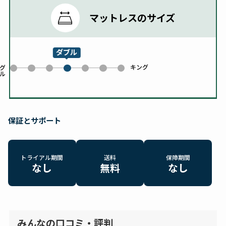
マットレスのサイズ
ダブル
キング
0
1
2
4
5
6
グ
ル
3
保証とサポート
トライアル期間
送料
保障期間
なし
無料
なし
みんなの口コミ・評判