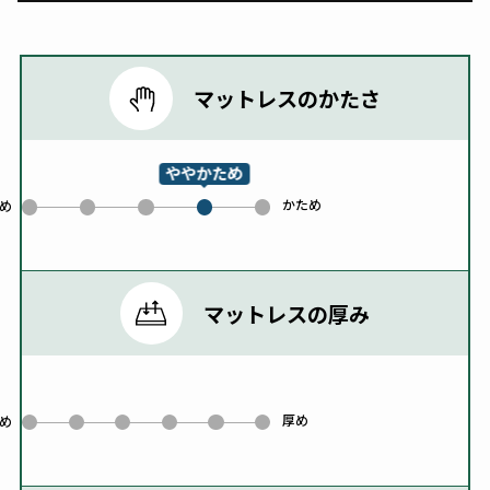
マットレスのかたさ
ややかため
かため
0
1
2
4
め
3
マットレスの厚み
厚め
0
1
2
3
4
5
め