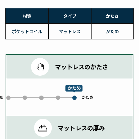
材質
タイプ
かたさ
ポケットコイル
マットレス
かため
マットレスのかたさ
かため
かため
0
1
2
3
め
4
マットレスの厚み