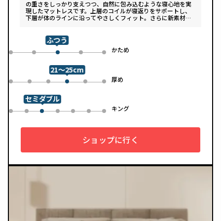
の重さをしっかり支えつつ、自然に包み込むような寝心地を実
現したマットレスです。上層のコイルが寝返りをサポートし、
下層が体のラインに沿ってやさしくフィット。さらに新素材
「スフェアーtypeC」によって、ふんわりとした肌あたりと高
い通気性を両立しています。デザインは落ち着いたグレートー
ンで、カバーは自宅で洗濯可能。清潔さと快適さの両方を追求
ふつう
した一枚です。
め
かため
0
1
3
4
2
21～25cm
め
厚め
0
1
2
4
5
3
セミダブル
ル
キング
0
1
3
4
5
6
2
ショップに行く