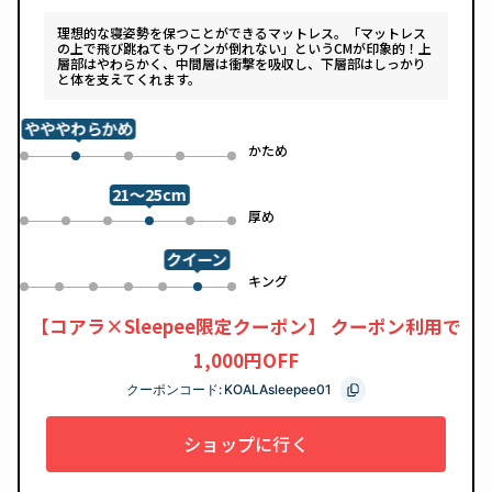
理想的な寝姿勢を保つことができるマットレス。「マットレス
の上で飛び跳ねてもワインが倒れない」というCMが印象的！上
層部はやわらかく、中間層は衝撃を吸収し、下層部はしっかり
と体を支えてくれます。
やややわらかめ
め
かため
0
2
3
4
1
21～25cm
め
厚め
0
1
2
4
5
3
クイーン
ル
キング
0
1
2
3
4
6
5
【コアラ×Sleepee限定クーポン】 クーポン利用で
1,000円OFF
クーポンコード:
KOALAsleepee01
ショップに行く