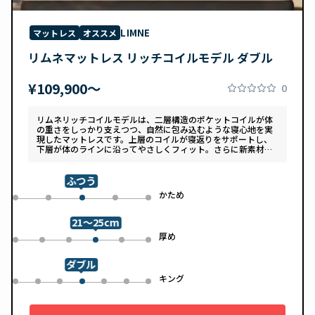
LIMNE
マットレス
オススメ
リムネマットレス リッチコイルモデル ダブル
¥109,900〜
0
リムネリッチコイルモデルは、二層構造のポケットコイルが体
の重さをしっかり支えつつ、自然に包み込むような寝心地を実
現したマットレスです。上層のコイルが寝返りをサポートし、
下層が体のラインに沿ってやさしくフィット。さらに新素材
「スフェアーtypeC」によって、ふんわりとした肌あたりと高
い通気性を両立しています。デザインは落ち着いたグレートー
ンで、カバーは自宅で洗濯可能。清潔さと快適さの両方を追求
ふつう
した一枚です。
め
かため
0
1
3
4
2
21～25cm
め
厚め
0
1
2
4
5
3
ダブル
ル
キング
0
1
2
4
5
6
3