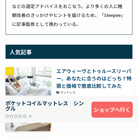
などの選定アドバイスをおこなう。より多くの人に睡
眠改善のきっかけやヒントを届けるため、「Sleepee」
に記事監修として携わっている。
人気記事
エアウィーヴとトゥルースリーパ
ー、あなたに合うのはどっち？特
徴と価格で徹底比較してみた
マットレス
ポケットコイルマットレス シン
マットレスはどこで買うべき？店
グル
ショップへ行く
舗と通販のメリット・デメリット
0
マットレス