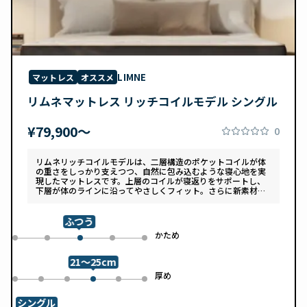
LIMNE
マットレス
オススメ
リムネマットレス リッチコイルモデル シングル
¥79,900〜
0
リムネリッチコイルモデルは、二層構造のポケットコイルが体
の重さをしっかり支えつつ、自然に包み込むような寝心地を実
現したマットレスです。上層のコイルが寝返りをサポートし、
下層が体のラインに沿ってやさしくフィット。さらに新素材
「スフェアーtypeC」によって、ふんわりとした肌あたりと高
い通気性を両立しています。デザインは落ち着いたグレートー
ンで、カバーは自宅で洗濯可能。清潔さと快適さの両方を追求
ふつう
した一枚です。
め
かため
0
1
3
4
2
21～25cm
め
厚め
0
1
2
4
5
3
シングル