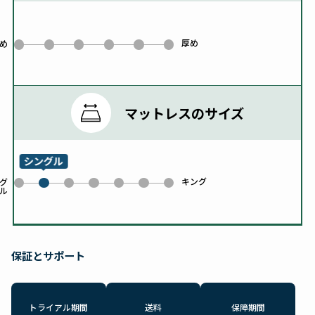
厚め
0
1
2
3
4
5
め
マットレスのサイズ
シングル
キング
0
2
3
4
5
6
グ
ル
1
保証とサポート
トライアル期間
送料
保障期間