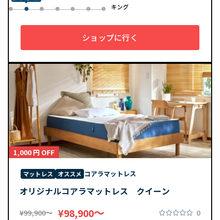
ル
キング
0
2
3
4
5
6
1
ショップに行く
1,000 円 OFF
コアラマットレス
マットレス
オススメ
オリジナルコアラマットレス クイーン
〜
¥98,900
0
¥99,900〜