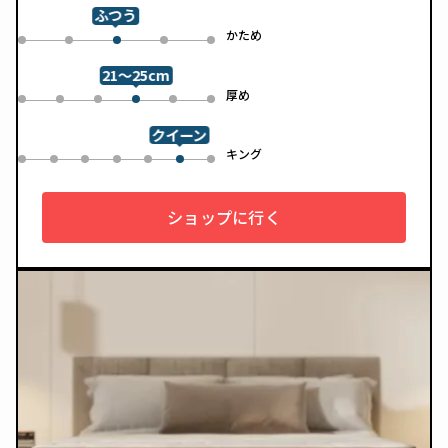
ンで、カバーは自宅で洗濯可能。清潔さと快適さの両方を追求
ふつう
した一枚です。
め
かため
0
1
3
4
2
21～25cm
め
厚め
0
1
2
4
5
3
クイーン
ル
キング
0
1
2
3
4
6
5
ショップに行く