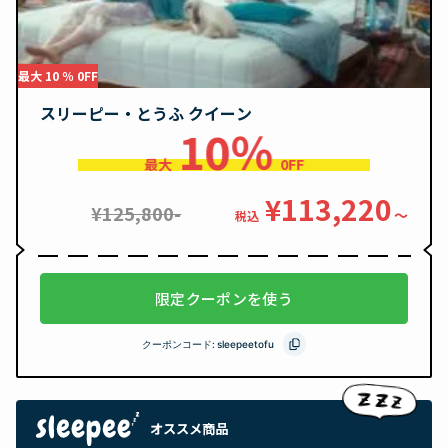
最大 10 ％ 0FF
スリーピー・とうふ クイーン
10％
最大
0FF
¥113,220
¥125,800-
〜
税込
限定クーポンを使う
クーポンコード:
sleepeetofu
オススメ商品