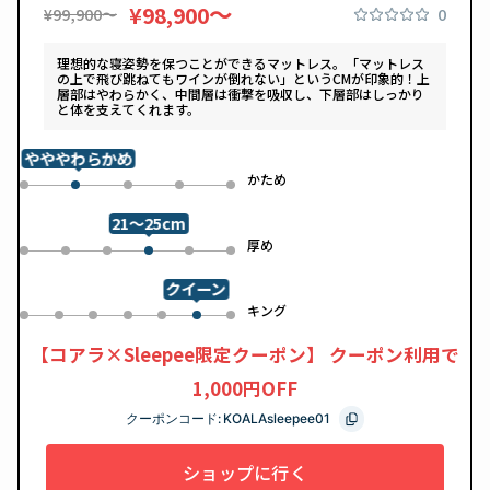
〜
¥98,900
0
¥99,900〜
理想的な寝姿勢を保つことができるマットレス。「マットレス
の上で飛び跳ねてもワインが倒れない」というCMが印象的！上
層部はやわらかく、中間層は衝撃を吸収し、下層部はしっかり
と体を支えてくれます。
やややわらかめ
め
かため
0
2
3
4
1
21～25cm
め
厚め
0
1
2
4
5
3
クイーン
ル
キング
0
1
2
3
4
6
5
【コアラ×Sleepee限定クーポン】 クーポン利用で
1,000円OFF
クーポンコード:
KOALAsleepee01
ショップに行く