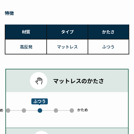
特徴
材質
タイプ
かたさ
高反発
マットレス
ふつう
マットレスのかたさ
ふつう
かため
0
1
3
4
め
2