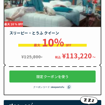
最大 10 ％ 0FF
スリーピー・とうふ クイーン
10％
最大
0FF
¥113,220
¥125,800-
〜
税込
限定クーポンを使う
クーポンコード:
sleepeetofu