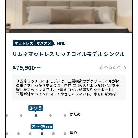
LIMNE
マットレス
オススメ
リムネマットレス リッチコイルモデル シングル
¥79,900〜
0
リムネリッチコイルモデルは、二層構造のポケットコイルが体
の重さをしっかり支えつつ、自然に包み込むような寝心地を実
現したマットレスです。上層のコイルが寝返りをサポートし、
下層が体のラインに沿ってやさしくフィット。さらに新素材
「スフェアーtypeC」によって、ふんわりとした肌あたりと高
い通気性を両立しています。デザインは落ち着いたグレートー
ンで、カバーは自宅で洗濯可能。清潔さと快適さの両方を追求
ふつう
した一枚です。
め
かため
0
1
3
4
2
21～25cm
め
厚め
0
1
2
4
5
3