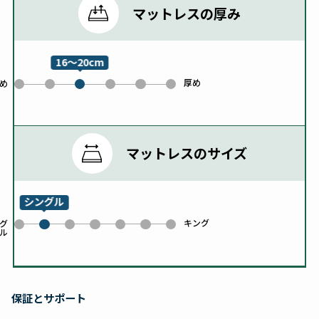
マットレスの厚み
16～20cm
厚め
0
1
3
4
5
め
2
マットレスのサイズ
シングル
キング
0
2
3
4
5
6
グ
ル
1
保証とサポート