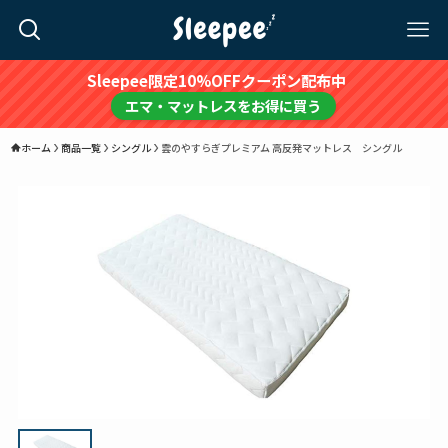
Sleepee限定10%OFFクーポン配布中
エマ・マットレスをお得に買う
ホーム
商品一覧
シングル
雲のやすらぎプレミアム 高反発マットレス シングル