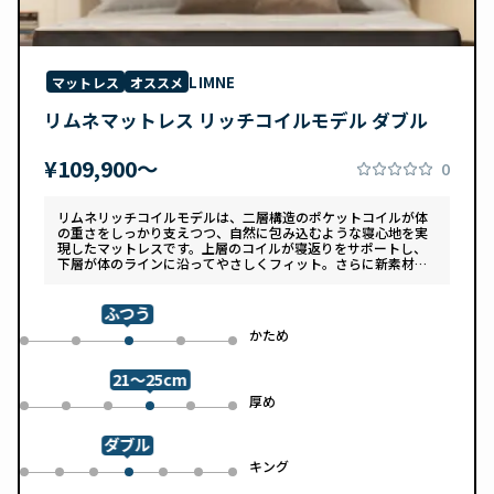
LIMNE
マットレス
オススメ
リムネマットレス リッチコイルモデル ダブル
¥109,900〜
0
リムネリッチコイルモデルは、二層構造のポケットコイルが体
の重さをしっかり支えつつ、自然に包み込むような寝心地を実
現したマットレスです。上層のコイルが寝返りをサポートし、
下層が体のラインに沿ってやさしくフィット。さらに新素材
「スフェアーtypeC」によって、ふんわりとした肌あたりと高
い通気性を両立しています。デザインは落ち着いたグレートー
ンで、カバーは自宅で洗濯可能。清潔さと快適さの両方を追求
ふつう
した一枚です。
め
かため
0
1
3
4
2
21～25cm
め
厚め
0
1
2
4
5
3
ダブル
ル
キング
0
1
2
4
5
6
3