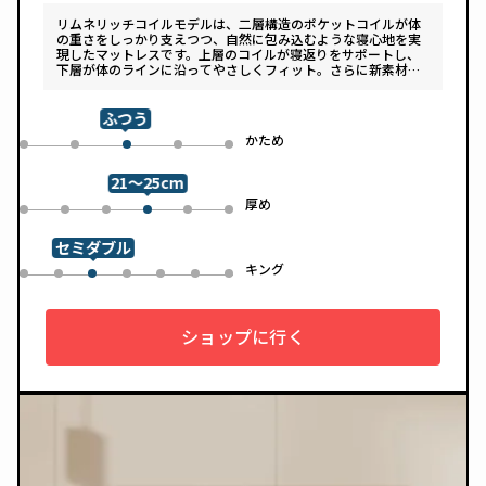
リムネリッチコイルモデルは、二層構造のポケットコイルが体
の重さをしっかり支えつつ、自然に包み込むような寝心地を実
現したマットレスです。上層のコイルが寝返りをサポートし、
下層が体のラインに沿ってやさしくフィット。さらに新素材
「スフェアーtypeC」によって、ふんわりとした肌あたりと高
い通気性を両立しています。デザインは落ち着いたグレートー
ンで、カバーは自宅で洗濯可能。清潔さと快適さの両方を追求
ふつう
した一枚です。
め
かため
0
1
3
4
2
21～25cm
め
厚め
0
1
2
4
5
3
セミダブル
ル
キング
0
1
3
4
5
6
2
ショップに行く