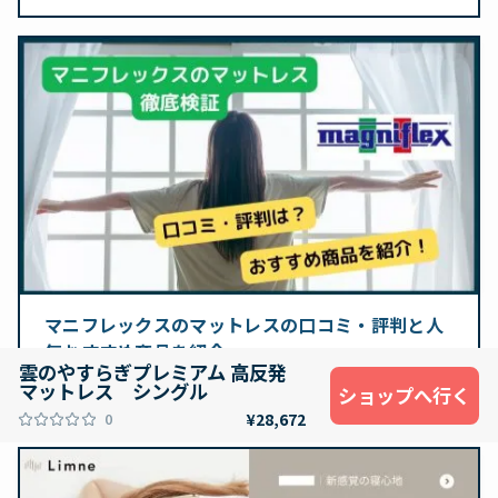
マニフレックスのマットレスの口コミ・評判と人
気おすすめ商品を紹介
雲のやすらぎプレミアム 高反発
2026.08.09
マットレス シングル
ショップへ行く
0
¥28,672