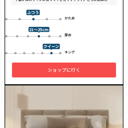
「スフェアーtypeC」によって、ふんわりとした肌あたりと高
い通気性を両立しています。デザインは落ち着いたグレートー
ンで、カバーは自宅で洗濯可能。清潔さと快適さの両方を追求
ふつう
した一枚です。
め
かため
0
1
3
4
2
21～25cm
め
厚め
0
1
2
4
5
3
クイーン
ル
キング
0
1
2
3
4
6
5
ショップに行く