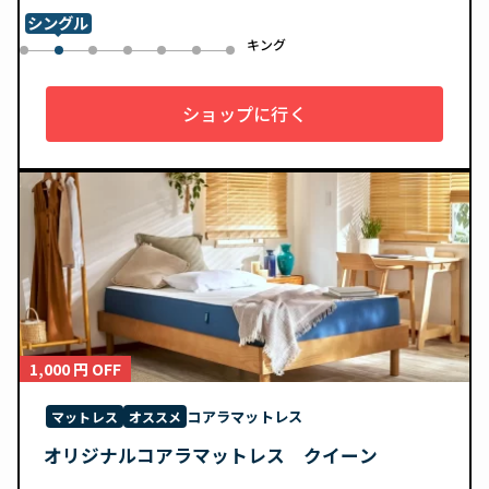
シングル
ル
キング
0
2
3
4
5
6
1
ショップに行く
1,000 円 OFF
コアラマットレス
マットレス
オススメ
オリジナルコアラマットレス クイーン